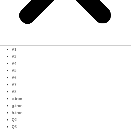
A1
A3
A4
A5
A6
A7
A8
e-tron
g-tron
h-tron
Q2
Q3