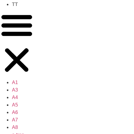
TT
A1
A3
A4
A5
A6
A7
A8