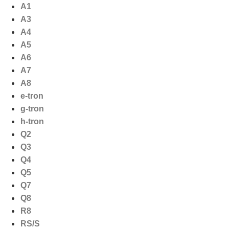
Ga
A1
naar
A3
de
A4
inhoud
A5
A6
A7
A8
e-tron
g-tron
h-tron
Q2
Q3
Q4
Q5
Q7
Q8
R8
RS/S