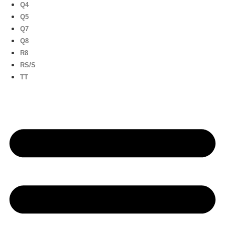
Q4
Q5
Q7
Q8
R8
RS/S
TT