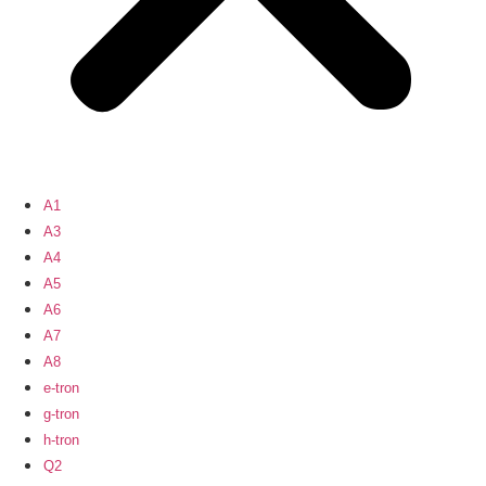
A1
A3
A4
A5
A6
A7
A8
e-tron
g-tron
h-tron
Q2