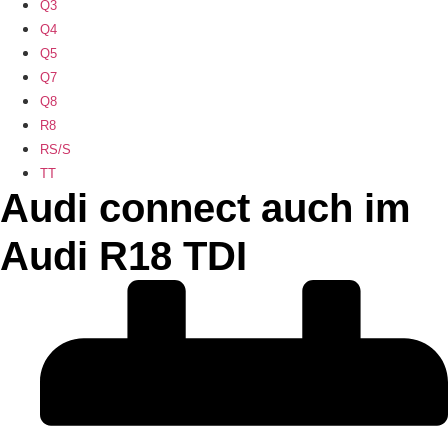
Q3
Q4
Q5
Q7
Q8
R8
RS/S
TT
Audi connect auch im
Audi R18 TDI