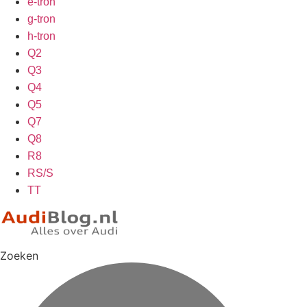
e-tron
g-tron
h-tron
Q2
Q3
Q4
Q5
Q7
Q8
R8
RS/S
TT
Zoeken