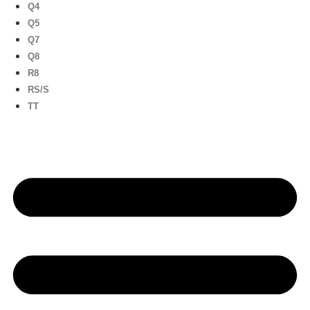
Q4
Q5
Q7
Q8
R8
RS/S
TT