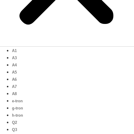
A1
A3
A4
A5
A6
A7
A8
e-tron
g-tron
h-tron
Q2
Q3