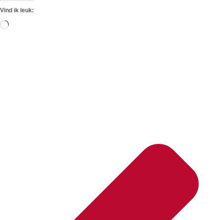
Vind ik leuk:
Aan
het
laden...