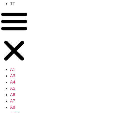
TT
A1
A3
A4
A5
A6
A7
A8