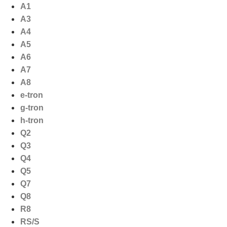
Ga
A1
naar
A3
de
A4
inhoud
A5
A6
A7
A8
e-tron
g-tron
h-tron
Q2
Q3
Q4
Q5
Q7
Q8
R8
RS/S