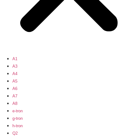
A1
A3
A4
A5
A6
A7
A8
e-tron
g-tron
h-tron
Q2