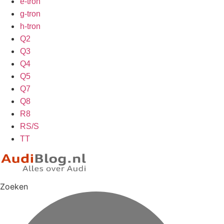
e-tron
g-tron
h-tron
Q2
Q3
Q4
Q5
Q7
Q8
R8
RS/S
TT
Zoeken