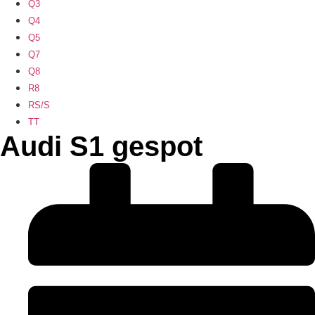
Q3
Q4
Q5
Q7
Q8
R8
RS/S
TT
Audi S1 gespot