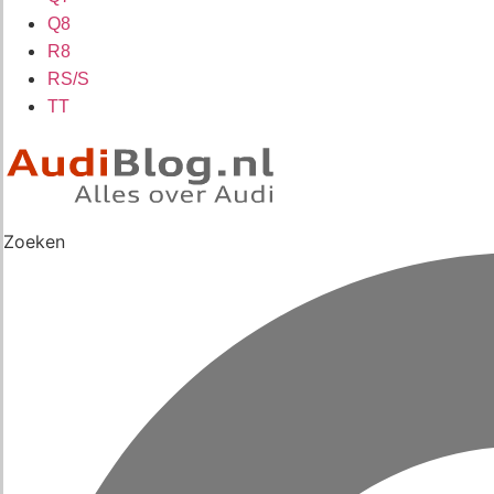
Q8
R8
RS/S
TT
Zoeken