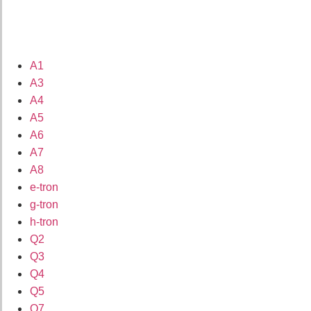
A1
A3
A4
A5
A6
A7
A8
e-tron
g-tron
h-tron
Q2
Q3
Q4
Q5
Q7