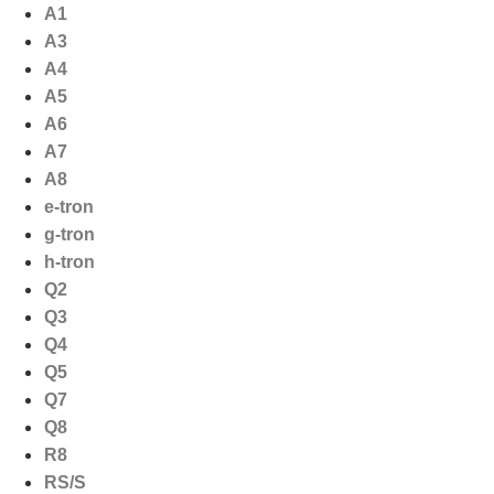
Ga
A1
naar
A3
de
A4
inhoud
A5
A6
A7
A8
e-tron
g-tron
h-tron
Q2
Q3
Q4
Q5
Q7
Q8
R8
RS/S