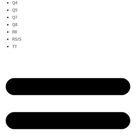
Q4
Q5
Q7
Q8
R8
RS/S
TT