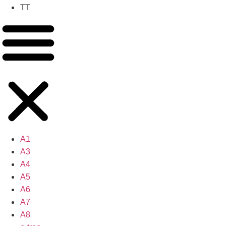
TT
A1
A3
A4
A5
A6
A7
A8