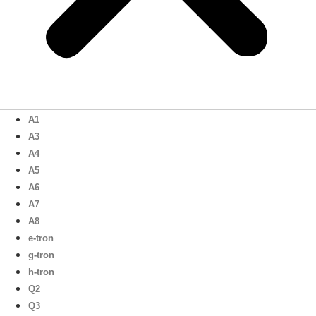
A1
A3
A4
A5
A6
A7
A8
e-tron
g-tron
h-tron
Q2
Q3