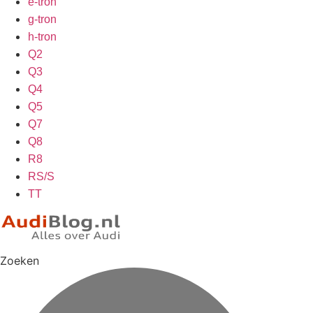
e-tron
g-tron
h-tron
Q2
Q3
Q4
Q5
Q7
Q8
R8
RS/S
TT
Zoeken