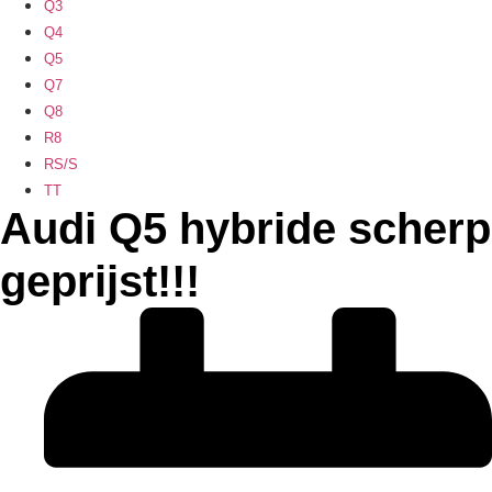
Q3
Q4
Q5
Q7
Q8
R8
RS/S
TT
Audi Q5 hybride scherp
geprijst!!!