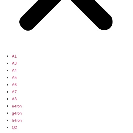
A1
A3
A4
A5
A6
A7
A8
e-tron
g-tron
h-tron
Q2