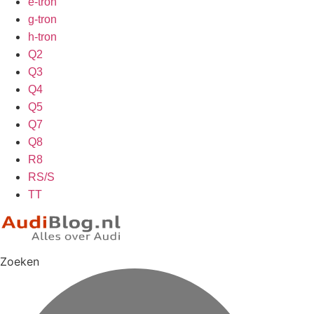
e-tron
g-tron
h-tron
Q2
Q3
Q4
Q5
Q7
Q8
R8
RS/S
TT
Zoeken