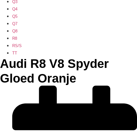
Q3
Q4
Q5
Q7
Q8
R8
RS/S
TT
Audi R8 V8 Spyder
Gloed Oranje