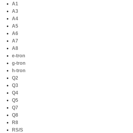
Ga
A1
naar
A3
de
A4
inhoud
A5
A6
A7
A8
e-tron
g-tron
h-tron
Q2
Q3
Q4
Q5
Q7
Q8
R8
RS/S