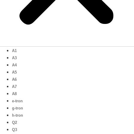
A1
A3
A4
A5
A6
A7
A8
e-tron
g-tron
h-tron
Q2
Q3