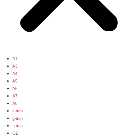
A1
A3
A4
A5
A6
A7
A8
e-tron
g-tron
h-tron
Q2