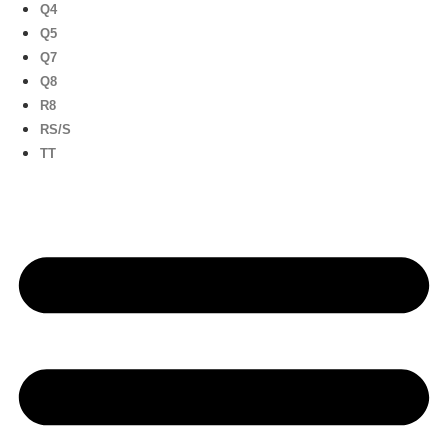
Q4
Q5
Q7
Q8
R8
RS/S
TT