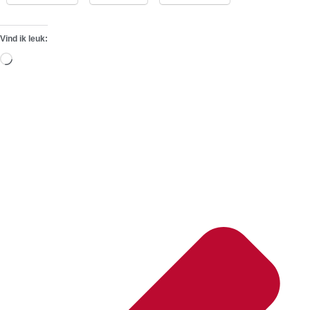
Vind ik leuk:
Aan
het
laden...