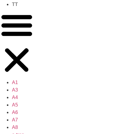
TT
A1
A3
A4
A5
A6
A7
A8