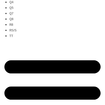
Q4
Q5
Q7
Q8
R8
RS/S
TT