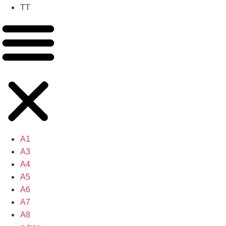
TT
A1
A3
A4
A5
A6
A7
A8