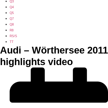
Q3
Q4
Q5
Q7
Q8
R8
RS/S
TT
Audi – Wörthersee 2011
highlights video