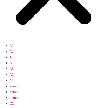
A1
A3
A4
A5
A6
A7
A8
e-tron
g-tron
h-tron
Q2