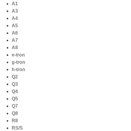
Ga
A1
naar
A3
de
A4
inhoud
A5
A6
A7
A8
e-tron
g-tron
h-tron
Q2
Q3
Q4
Q5
Q7
Q8
R8
RS/S