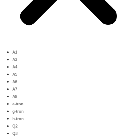
A1
A3
A4
A5
A6
A7
A8
e-tron
g-tron
h-tron
Q2
Q3