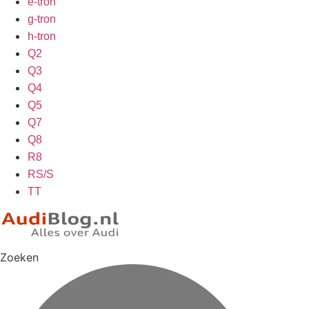
e-tron
g-tron
h-tron
Q2
Q3
Q4
Q5
Q7
Q8
R8
RS/S
TT
Zoeken