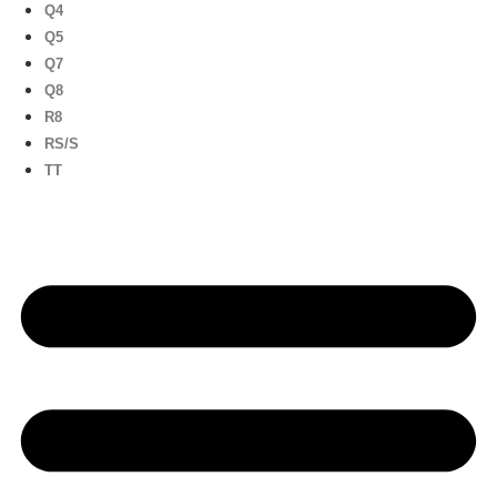
Q4
Q5
Q7
Q8
R8
RS/S
TT