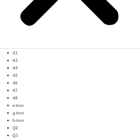
A1
A3
A4
A5
A6
A7
A8
e-tron
g-tron
h-tron
Q2
Q3