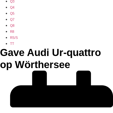
Q3
Q4
Q5
Q7
Q8
R8
RS/S
TT
Gave Audi Ur-quattro
op Wörthersee