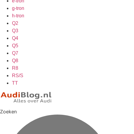
e-tron
g-tron
h-tron
Q2
Q3
Q4
Q5
Q7
Q8
R8
RS/S
TT
Zoeken