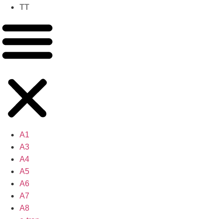
TT
A1
A3
A4
A5
A6
A7
A8