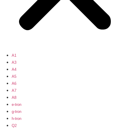
A1
A3
A4
A5
A6
A7
A8
e-tron
g-tron
h-tron
Q2