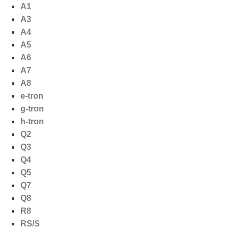
Ga
A1
naar
A3
de
A4
inhoud
A5
A6
A7
A8
e-tron
g-tron
h-tron
Q2
Q3
Q4
Q5
Q7
Q8
R8
RS/S