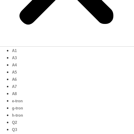
A1
A3
A4
A5
A6
A7
A8
e-tron
g-tron
h-tron
Q2
Q3