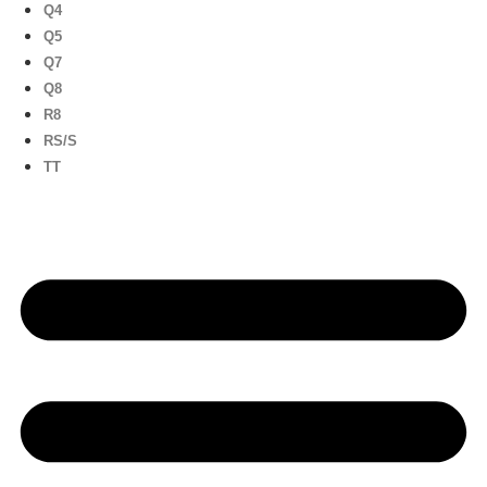
Q4
Q5
Q7
Q8
R8
RS/S
TT