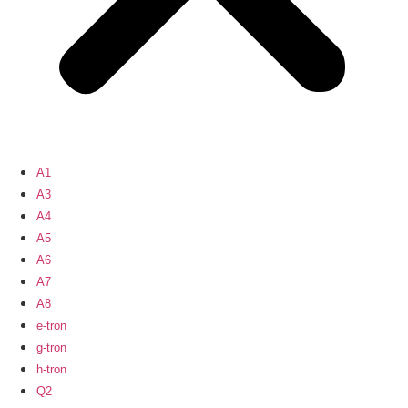
A1
A3
A4
A5
A6
A7
A8
e-tron
g-tron
h-tron
Q2