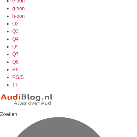
e-tron
g-tron
h-tron
Q2
Q3
Q4
Q5
Q7
Q8
R8
RS/S
TT
Zoeken