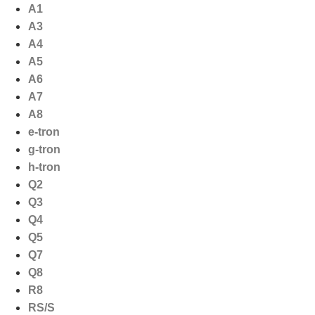
Ga
A1
naar
A3
de
A4
inhoud
A5
A6
A7
A8
e-tron
g-tron
h-tron
Q2
Q3
Q4
Q5
Q7
Q8
R8
RS/S