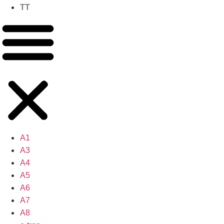
TT
A1
A3
A4
A5
A6
A7
A8