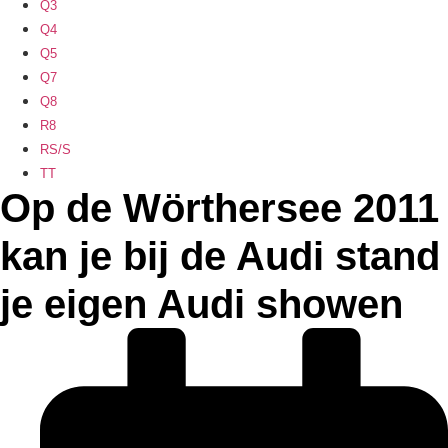
Q3
Q4
Q5
Q7
Q8
R8
RS/S
TT
Op de Wörthersee 2011
kan je bij de Audi stand
je eigen Audi showen