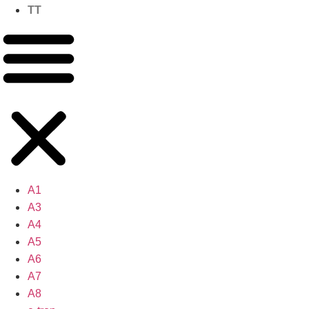
TT
A1
A3
A4
A5
A6
A7
A8