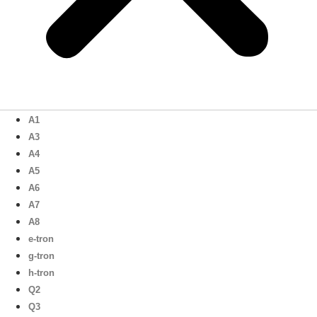
A1
A3
A4
A5
A6
A7
A8
e-tron
g-tron
h-tron
Q2
Q3