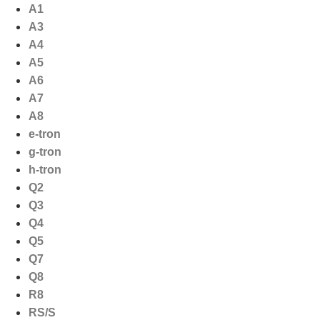
Ga
A1
naar
A3
de
A4
inhoud
A5
A6
A7
A8
e-tron
g-tron
h-tron
Q2
Q3
Q4
Q5
Q7
Q8
R8
RS/S