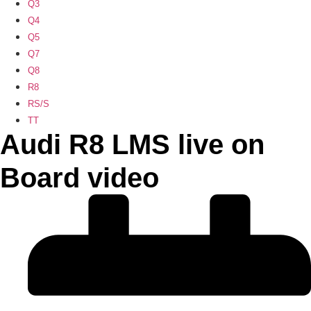
Q3
Q4
Q5
Q7
Q8
R8
RS/S
TT
Audi R8 LMS live on
Board video