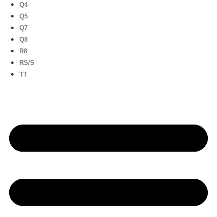
Q4
Q5
Q7
Q8
R8
RS/S
TT