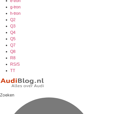
e-tron
g-tron
h-tron
Q2
Q3
Q4
Q5
Q7
Q8
R8
RS/S
TT
Zoeken