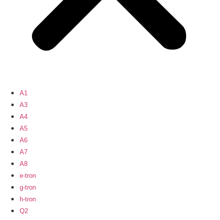
A1
A3
A4
A5
A6
A7
A8
e-tron
g-tron
h-tron
Q2