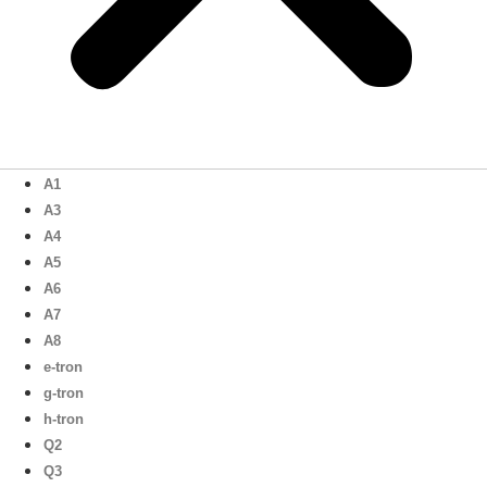
A1
A3
A4
A5
A6
A7
A8
e-tron
g-tron
h-tron
Q2
Q3