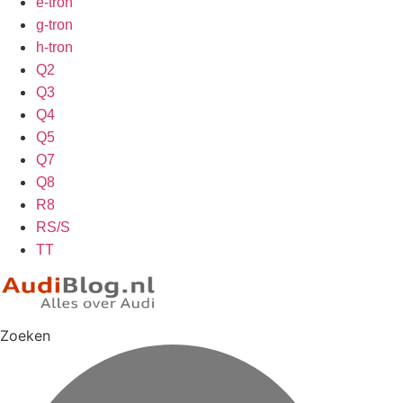
e-tron
g-tron
h-tron
Q2
Q3
Q4
Q5
Q7
Q8
R8
RS/S
TT
Zoeken