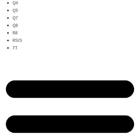
Q4
Q5
Q7
Q8
R8
RS/S
TT