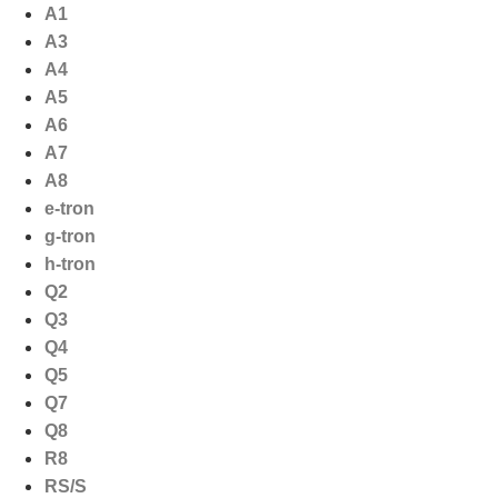
Ga
A1
naar
A3
de
A4
inhoud
A5
A6
A7
A8
e-tron
g-tron
h-tron
Q2
Q3
Q4
Q5
Q7
Q8
R8
RS/S