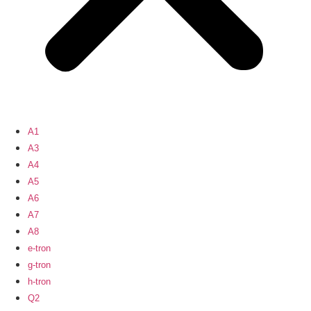
A1
A3
A4
A5
A6
A7
A8
e-tron
g-tron
h-tron
Q2