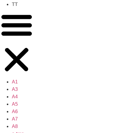
TT
A1
A3
A4
A5
A6
A7
A8