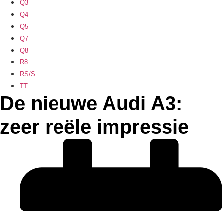
Q3
Q4
Q5
Q7
Q8
R8
RS/S
TT
De nieuwe Audi A3:
zeer reële impressie