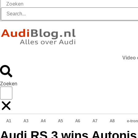
Zoeken
Video 
Zoeken
A1
A3
A4
A5
A6
A7
A8
e-tron
Audi RS 3 wins Autonis