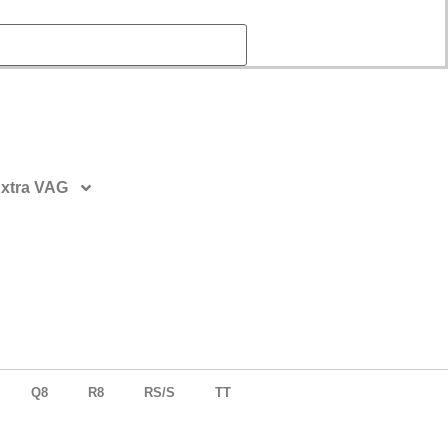
xtra VAG
Q8
R8
RS/S
TT