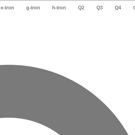
e-tron
g-tron
h-tron
Q2
Q3
Q4