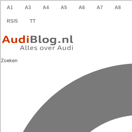
Ga
A1
A3
A4
A5
A6
A7
A8
naar
de
RS/S
TT
inhoud
Zoeken