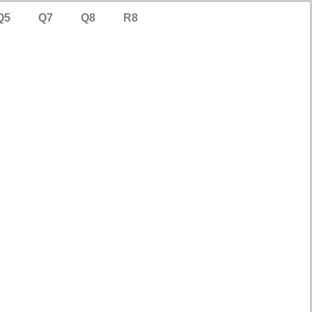
Q5
Q7
Q8
R8