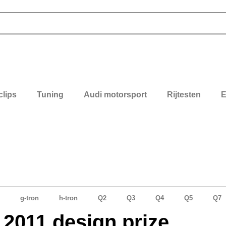
clips
Tuning
Audi motorsport
Rijtesten
E
g-tron
h-tron
Q2
Q3
Q4
Q5
Q7
 2011 design prize