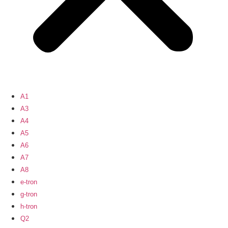
A1
A3
A4
A5
A6
A7
A8
e-tron
g-tron
h-tron
Q2