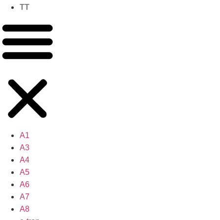
TT
A1
A3
A4
A5
A6
A7
A8