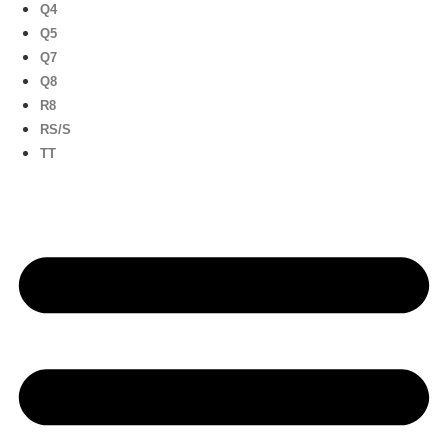
Q4
Q5
Q7
Q8
R8
RS/S
TT