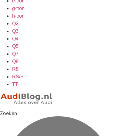
e-tron
g-tron
h-tron
Q2
Q3
Q4
Q5
Q7
Q8
R8
RS/S
TT
Zoeken