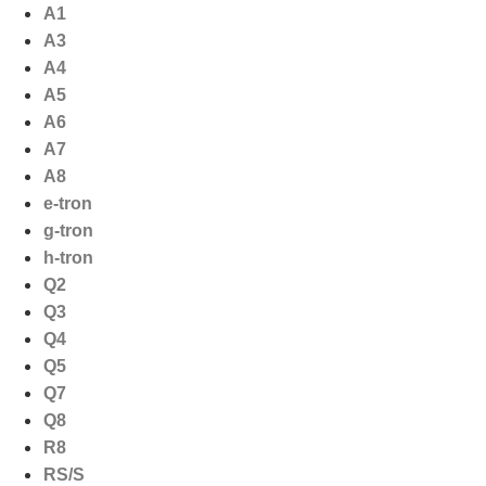
Ga
A1
naar
A3
de
A4
inhoud
A5
A6
A7
A8
e-tron
g-tron
h-tron
Q2
Q3
Q4
Q5
Q7
Q8
R8
RS/S