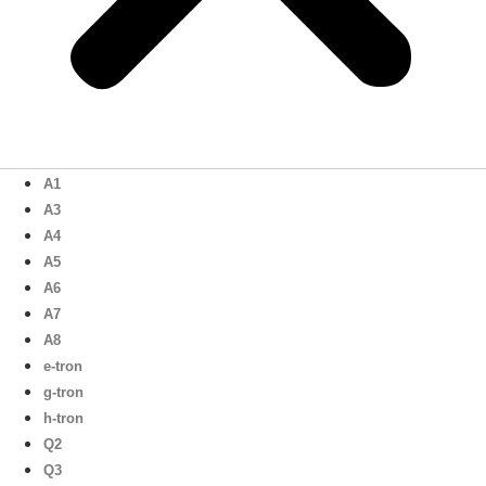
A1
A3
A4
A5
A6
A7
A8
e-tron
g-tron
h-tron
Q2
Q3