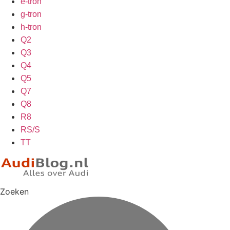
e-tron
g-tron
h-tron
Q2
Q3
Q4
Q5
Q7
Q8
R8
RS/S
TT
Zoeken