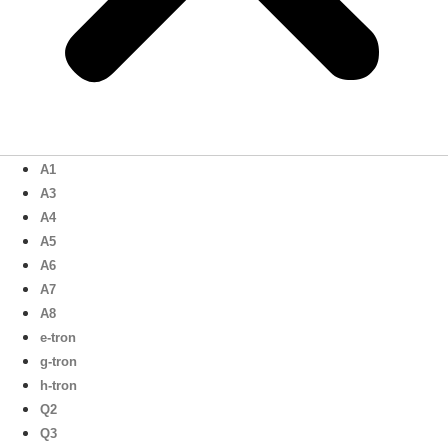
A1
A3
A4
A5
A6
A7
A8
e-tron
g-tron
h-tron
Q2
Q3