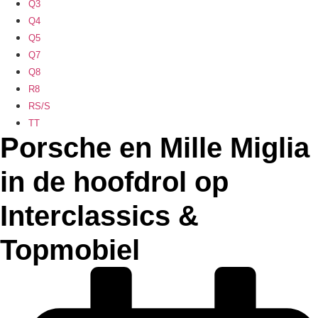
Q3
Q4
Q5
Q7
Q8
R8
RS/S
TT
Porsche en Mille Miglia
in de hoofdrol op
Interclassics &
Topmobiel