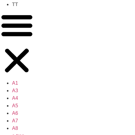
TT
A1
A3
A4
A5
A6
A7
A8