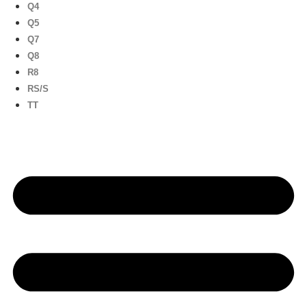
Q4
Q5
Q7
Q8
R8
RS/S
TT