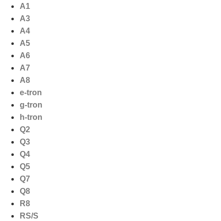
Ga
A1
naar
A3
de
A4
inhoud
A5
A6
A7
A8
e-tron
g-tron
h-tron
Q2
Q3
Q4
Q5
Q7
Q8
R8
RS/S