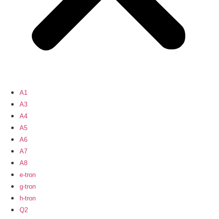
A1
A3
A4
A5
A6
A7
A8
e-tron
g-tron
h-tron
Q2