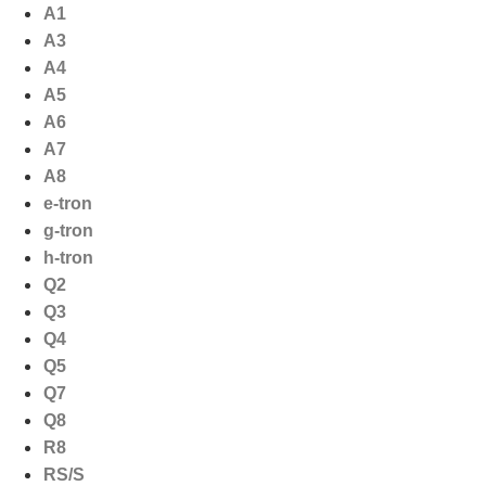
Ga
A1
naar
A3
de
A4
inhoud
A5
A6
A7
A8
e-tron
g-tron
h-tron
Q2
Q3
Q4
Q5
Q7
Q8
R8
RS/S