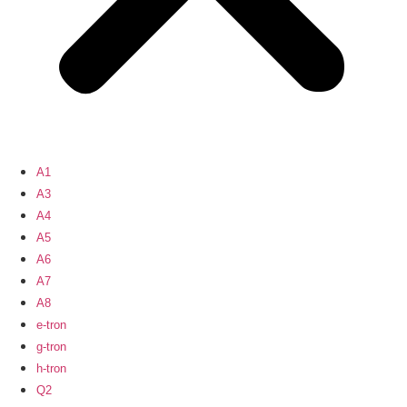
A1
A3
A4
A5
A6
A7
A8
e-tron
g-tron
h-tron
Q2