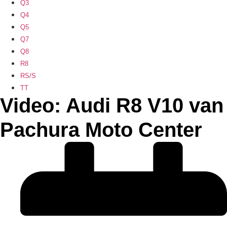
Q3
Q4
Q5
Q7
Q8
R8
RS/S
TT
Video: Audi R8 V10 van
Pachura Moto Center