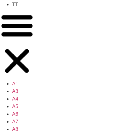
TT
A1
A3
A4
A5
A6
A7
A8