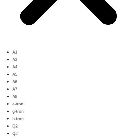
A1
A3
A4
A5
A6
A7
A8
e-tron
g-tron
h-tron
Q2
Q3