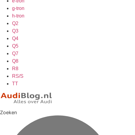
e-tron
g-tron
h-tron
Q2
Q3
Q4
Q5
Q7
Q8
R8
RS/S
TT
Zoeken