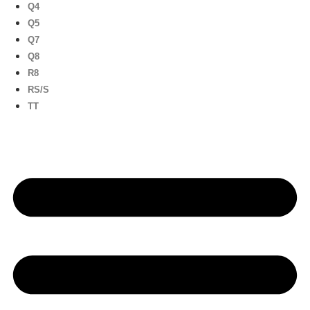
Q4
Q5
Q7
Q8
R8
RS/S
TT