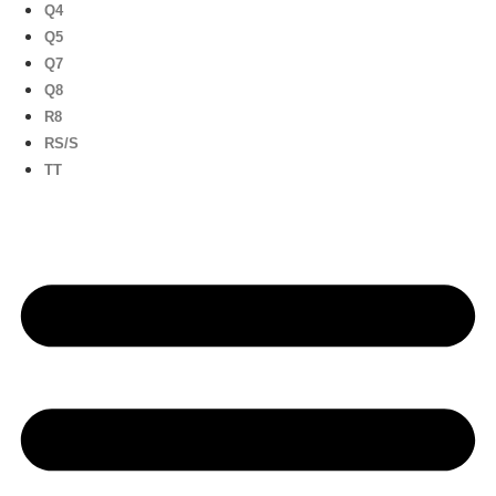
Q4
Q5
Q7
Q8
R8
RS/S
TT