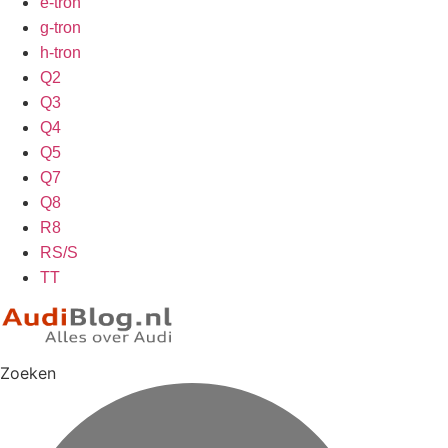
e-tron
g-tron
h-tron
Q2
Q3
Q4
Q5
Q7
Q8
R8
RS/S
TT
Zoeken