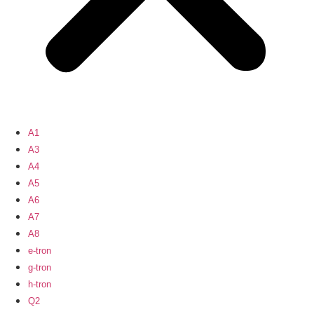
A1
A3
A4
A5
A6
A7
A8
e-tron
g-tron
h-tron
Q2