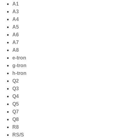
Ga
A1
naar
A3
de
A4
inhoud
A5
A6
A7
A8
e-tron
g-tron
h-tron
Q2
Q3
Q4
Q5
Q7
Q8
R8
RS/S