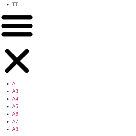
TT
A1
A3
A4
A5
A6
A7
A8