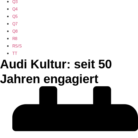
Q3
Q4
Q5
Q7
Q8
R8
RS/S
TT
Audi Kultur: seit 50
Jahren engagiert