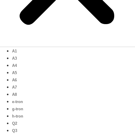
A1
A3
A4
A5
A6
A7
A8
e-tron
g-tron
h-tron
Q2
Q3