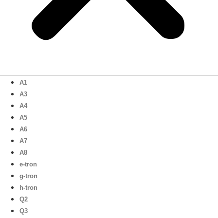
A1
A3
A4
A5
A6
A7
A8
e-tron
g-tron
h-tron
Q2
Q3