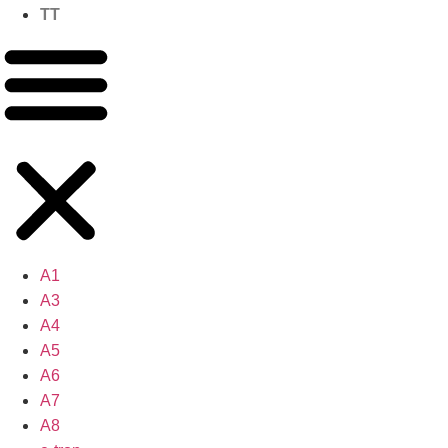
TT
A1
A3
A4
A5
A6
A7
A8