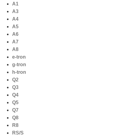
Ga
A1
naar
A3
de
A4
inhoud
A5
A6
A7
A8
e-tron
g-tron
h-tron
Q2
Q3
Q4
Q5
Q7
Q8
R8
RS/S