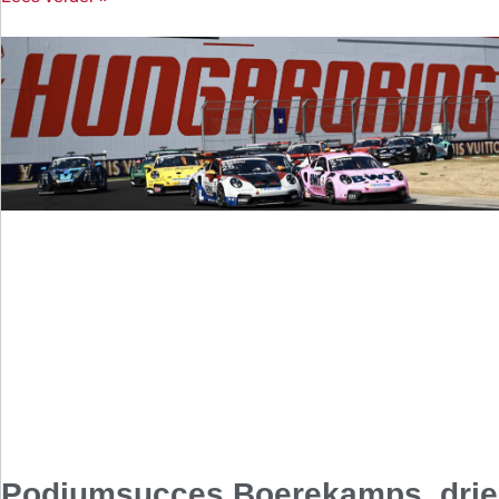
Podiumsucces Boerekamps, drie