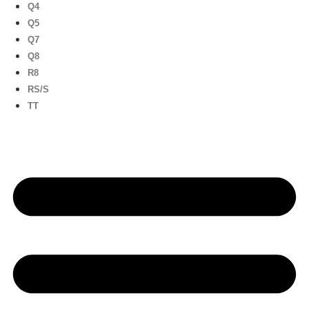
Q4
Q5
Q7
Q8
R8
RS/S
TT