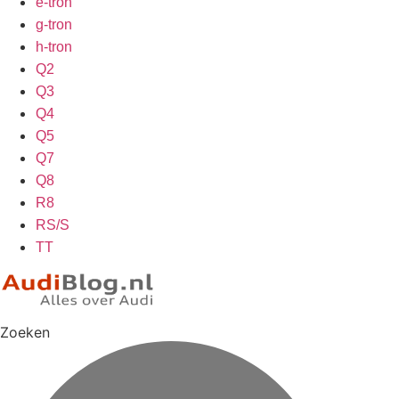
e-tron
g-tron
h-tron
Q2
Q3
Q4
Q5
Q7
Q8
R8
RS/S
TT
Zoeken