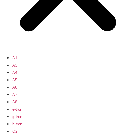
A1
A3
A4
A5
A6
A7
A8
e-tron
g-tron
h-tron
Q2