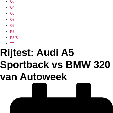
Q3
Q4
Q5
Q7
Q8
R8
RS/S
TT
Rijtest: Audi A5
Sportback vs BMW 320
van Autoweek