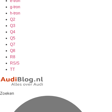
e-tron
g-tron
h-tron
Q2
Q3
Q4
Q5
Q7
Q8
R8
RS/S
TT
Zoeken