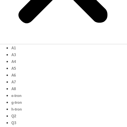
A1
A3
A4
A5
A6
A7
A8
e-tron
g-tron
h-tron
Q2
Q3