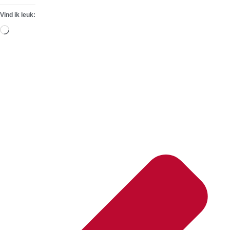
Vind ik leuk:
Aan
het
laden...