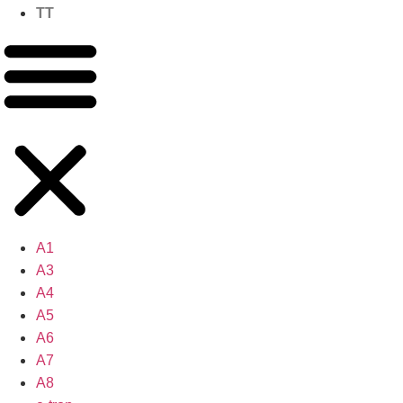
TT
A1
A3
A4
A5
A6
A7
A8