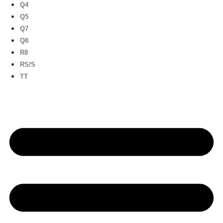
Q4
Q5
Q7
Q8
R8
RS/S
TT