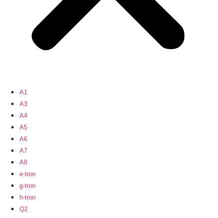
A1
A3
A4
A5
A6
A7
A8
e-tron
g-tron
h-tron
Q2