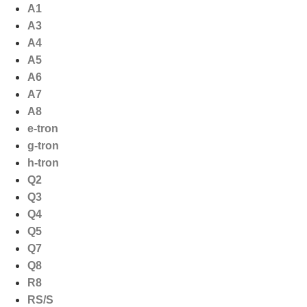
Ga
A1
naar
A3
de
A4
inhoud
A5
A6
A7
A8
e-tron
g-tron
h-tron
Q2
Q3
Q4
Q5
Q7
Q8
R8
RS/S