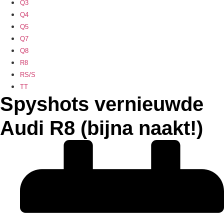
Q3
Q4
Q5
Q7
Q8
R8
RS/S
TT
Spyshots vernieuwde
Audi R8 (bijna naakt!)