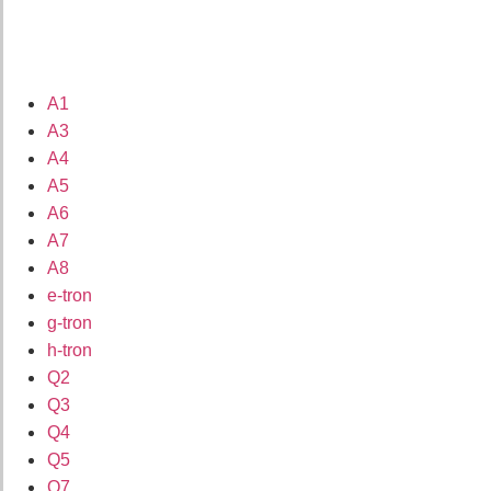
A1
A3
A4
A5
A6
A7
A8
e-tron
g-tron
h-tron
Q2
Q3
Q4
Q5
Q7