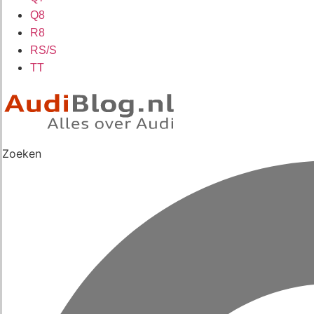
Q8
R8
RS/S
TT
Zoeken