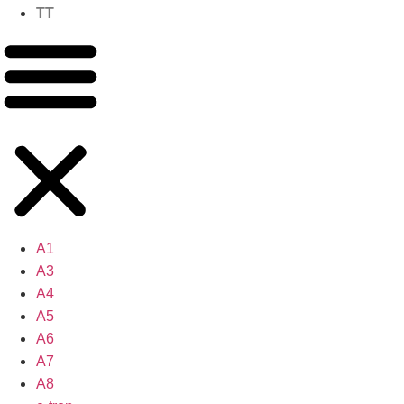
TT
A1
A3
A4
A5
A6
A7
A8