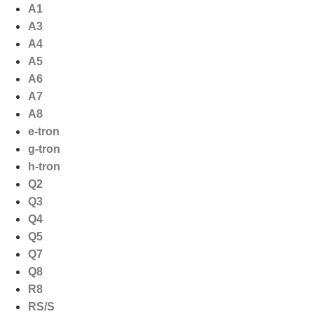
Ga
A1
naar
A3
de
A4
inhoud
A5
A6
A7
A8
e-tron
g-tron
h-tron
Q2
Q3
Q4
Q5
Q7
Q8
R8
RS/S