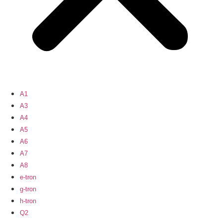
A1
A3
A4
A5
A6
A7
A8
e-tron
g-tron
h-tron
Q2