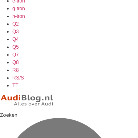
e-tron
g-tron
h-tron
Q2
Q3
Q4
Q5
Q7
Q8
R8
RS/S
TT
Zoeken