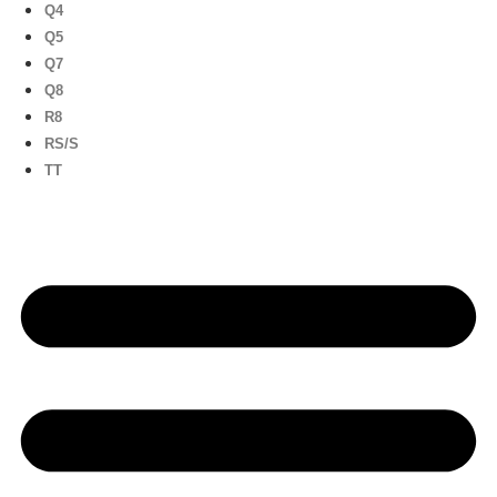
Q4
Q5
Q7
Q8
R8
RS/S
TT