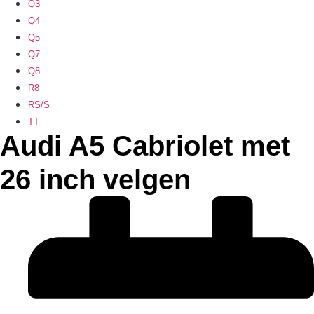
Q3
Q4
Q5
Q7
Q8
R8
RS/S
TT
Audi A5 Cabriolet met
26 inch velgen