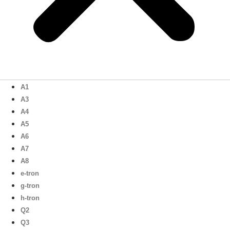
A1
A3
A4
A5
A6
A7
A8
e-tron
g-tron
h-tron
Q2
Q3