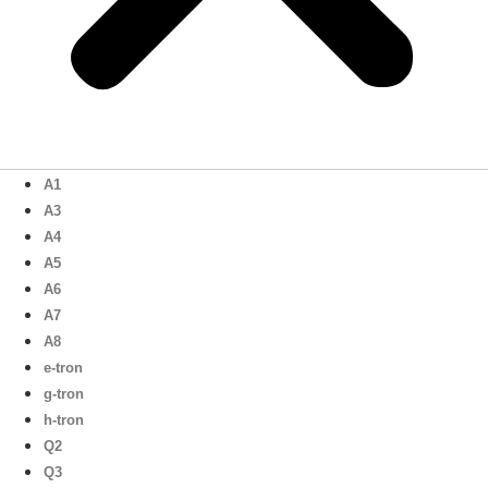
A1
A3
A4
A5
A6
A7
A8
e-tron
g-tron
h-tron
Q2
Q3