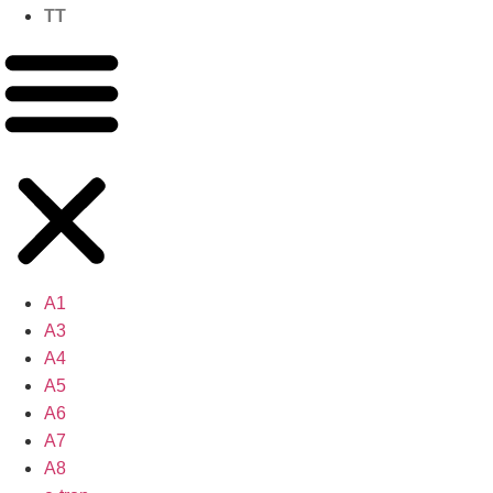
TT
A1
A3
A4
A5
A6
A7
A8