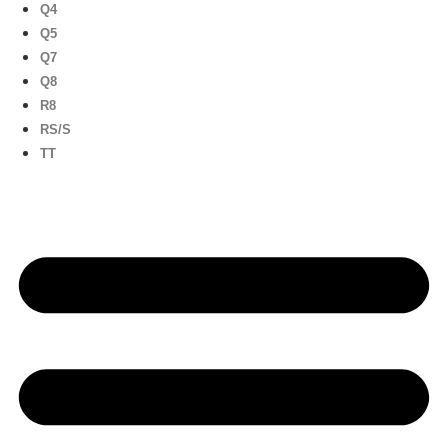
Q4
Q5
Q7
Q8
R8
RS/S
TT