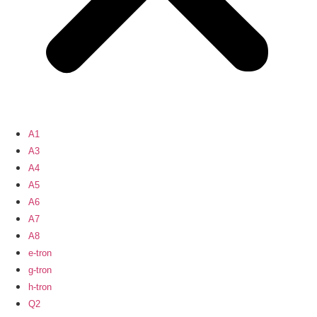
A1
A3
A4
A5
A6
A7
A8
e-tron
g-tron
h-tron
Q2