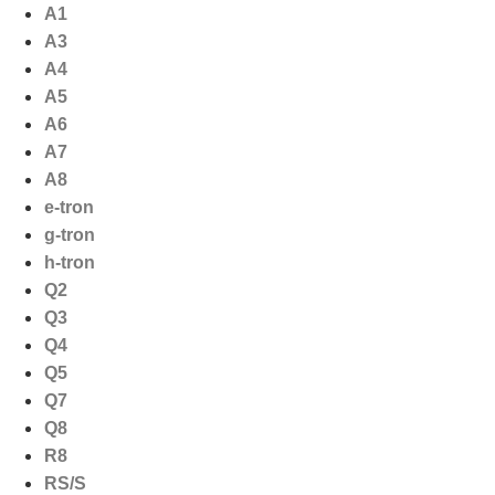
Ga
A1
naar
A3
de
A4
inhoud
A5
A6
A7
A8
e-tron
g-tron
h-tron
Q2
Q3
Q4
Q5
Q7
Q8
R8
RS/S