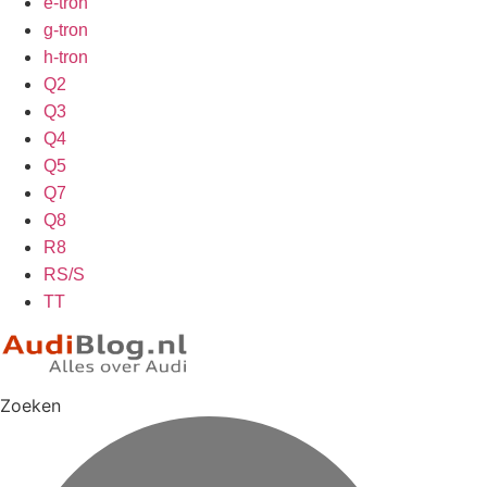
e-tron
g-tron
h-tron
Q2
Q3
Q4
Q5
Q7
Q8
R8
RS/S
TT
Zoeken