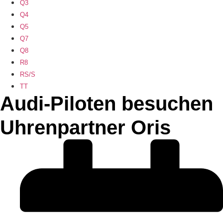
Q3
Q4
Q5
Q7
Q8
R8
RS/S
TT
Audi-Piloten besuchen
Uhrenpartner Oris