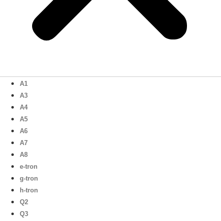
A1
A3
A4
A5
A6
A7
A8
e-tron
g-tron
h-tron
Q2
Q3