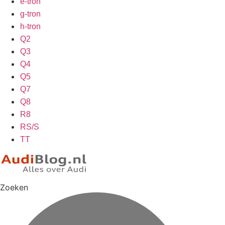
e-tron
g-tron
h-tron
Q2
Q3
Q4
Q5
Q7
Q8
R8
RS/S
TT
Zoeken