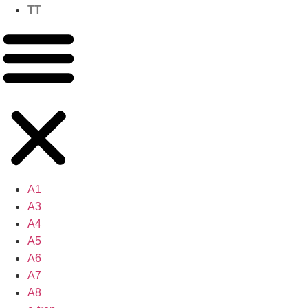
TT
A1
A3
A4
A5
A6
A7
A8