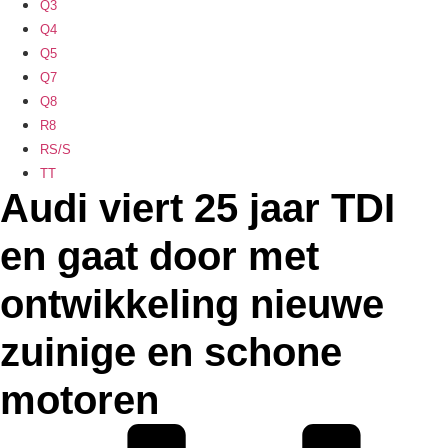
Q3
Q4
Q5
Q7
Q8
R8
RS/S
TT
Audi viert 25 jaar TDI
en gaat door met
ontwikkeling nieuwe
zuinige en schone
motoren