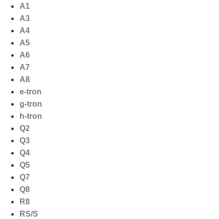
Ga
A1
naar
A3
de
A4
inhoud
A5
A6
A7
A8
e-tron
g-tron
h-tron
Q2
Q3
Q4
Q5
Q7
Q8
R8
RS/S