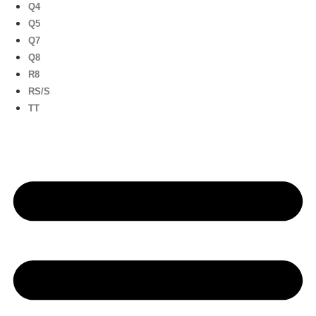
Q4
Q5
Q7
Q8
R8
RS/S
TT