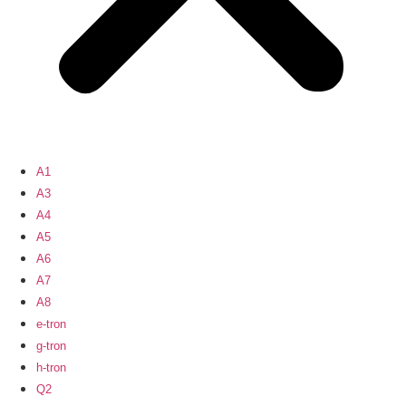
A1
A3
A4
A5
A6
A7
A8
e-tron
g-tron
h-tron
Q2