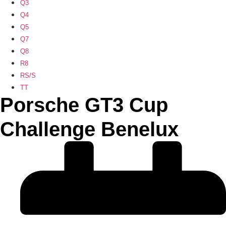
Q3
Q4
Q5
Q7
Q8
R8
RS/S
TT
Porsche GT3 Cup
Challenge Benelux