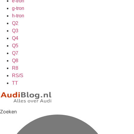
e-tron
g-tron
h-tron
Q2
Q3
Q4
Q5
Q7
Q8
R8
RS/S
TT
Zoeken