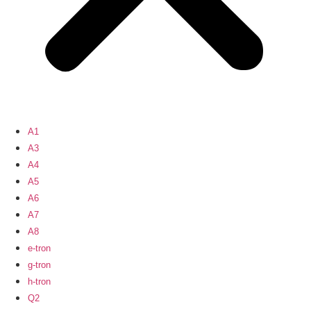
A1
A3
A4
A5
A6
A7
A8
e-tron
g-tron
h-tron
Q2