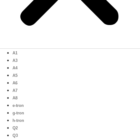
A1
A3
A4
A5
A6
A7
A8
e-tron
g-tron
h-tron
Q2
Q3