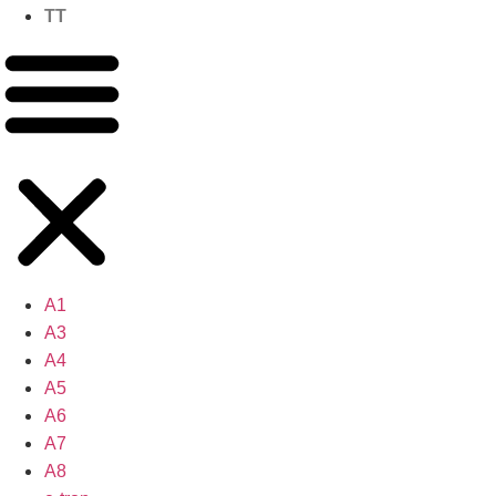
TT
A1
A3
A4
A5
A6
A7
A8