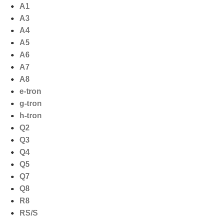
Ga
A1
naar
A3
de
A4
inhoud
A5
A6
A7
A8
e-tron
g-tron
h-tron
Q2
Q3
Q4
Q5
Q7
Q8
R8
RS/S