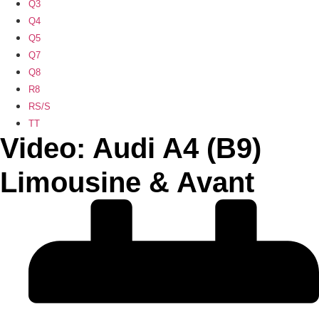
Q3
Q4
Q5
Q7
Q8
R8
RS/S
TT
Video: Audi A4 (B9)
Limousine & Avant