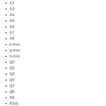
Ga
A1
naar
A3
de
A4
inhoud
A5
A6
A7
A8
e-tron
g-tron
h-tron
Q2
Q3
Q4
Q5
Q7
Q8
R8
RS/S