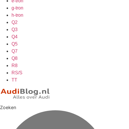
e-tron
g-tron
h-tron
Q2
Q3
Q4
Q5
Q7
Q8
R8
RS/S
TT
Zoeken