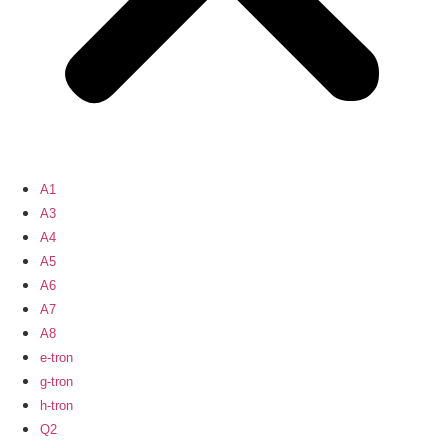
A1
A3
A4
A5
A6
A7
A8
e-tron
g-tron
h-tron
Q2