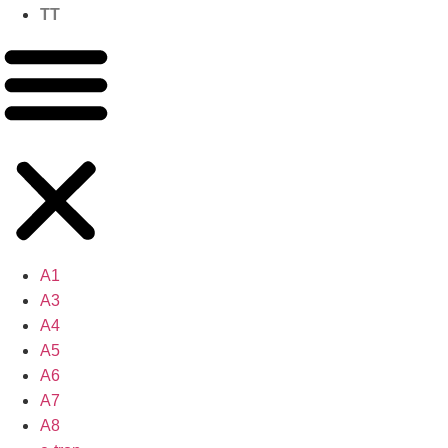
TT
A1
A3
A4
A5
A6
A7
A8