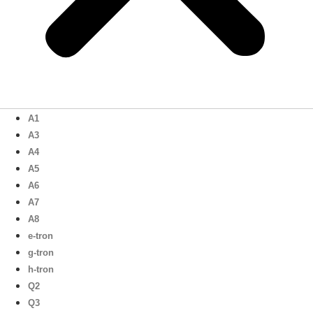
A1
A3
A4
A5
A6
A7
A8
e-tron
g-tron
h-tron
Q2
Q3