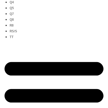
Q4
Q5
Q7
Q8
R8
RS/S
TT