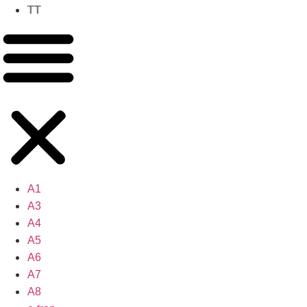
TT
A1
A3
A4
A5
A6
A7
A8