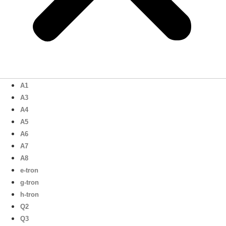
A1
A3
A4
A5
A6
A7
A8
e-tron
g-tron
h-tron
Q2
Q3