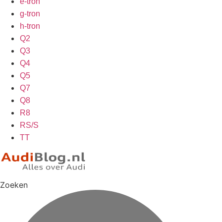
e-tron
g-tron
h-tron
Q2
Q3
Q4
Q5
Q7
Q8
R8
RS/S
TT
Zoeken