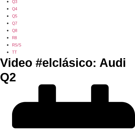
Q3
Q4
Q5
Q7
Q8
R8
RS/S
TT
Video #elclásico: Audi
Q2