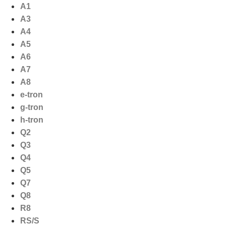
Ga
A1
naar
A3
de
A4
inhoud
A5
A6
A7
A8
e-tron
g-tron
h-tron
Q2
Q3
Q4
Q5
Q7
Q8
R8
RS/S