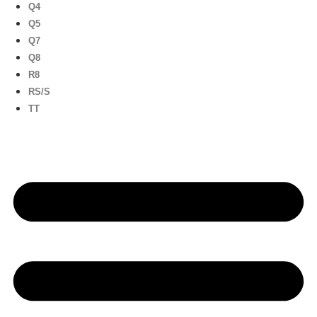
Q4
Q5
Q7
Q8
R8
RS/S
TT