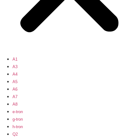
A1
A3
A4
A5
A6
A7
A8
e-tron
g-tron
h-tron
Q2