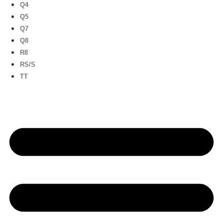
Q4
Q5
Q7
Q8
R8
RS/S
TT