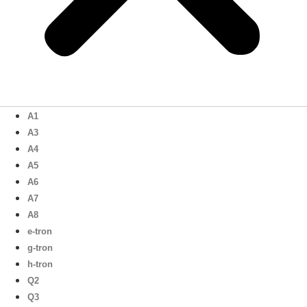
A1
A3
A4
A5
A6
A7
A8
e-tron
g-tron
h-tron
Q2
Q3