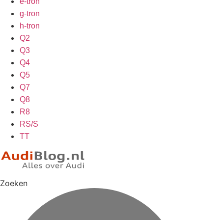
e-tron
g-tron
h-tron
Q2
Q3
Q4
Q5
Q7
Q8
R8
RS/S
TT
Zoeken