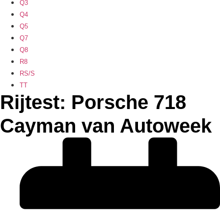
Q3
Q4
Q5
Q7
Q8
R8
RS/S
TT
Rijtest: Porsche 718
Cayman van Autoweek