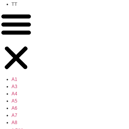
TT
A1
A3
A4
A5
A6
A7
A8