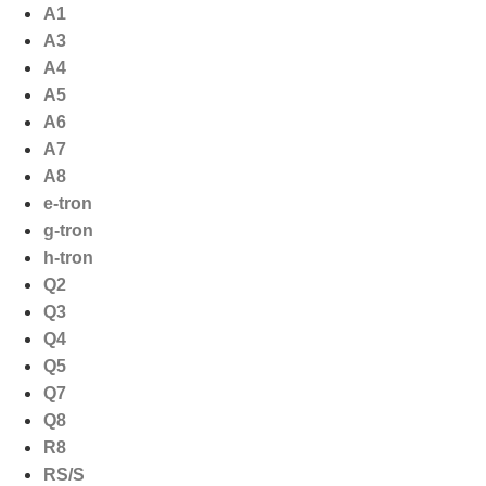
Ga
A1
naar
A3
de
A4
inhoud
A5
A6
A7
A8
e-tron
g-tron
h-tron
Q2
Q3
Q4
Q5
Q7
Q8
R8
RS/S