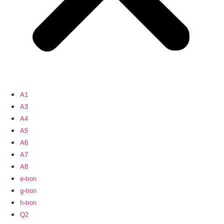
A1
A3
A4
A5
A6
A7
A8
e-tron
g-tron
h-tron
Q2