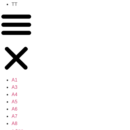
TT
A1
A3
A4
A5
A6
A7
A8