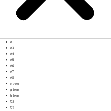
A1
A3
A4
A5
A6
A7
A8
e-tron
g-tron
h-tron
Q2
Q3