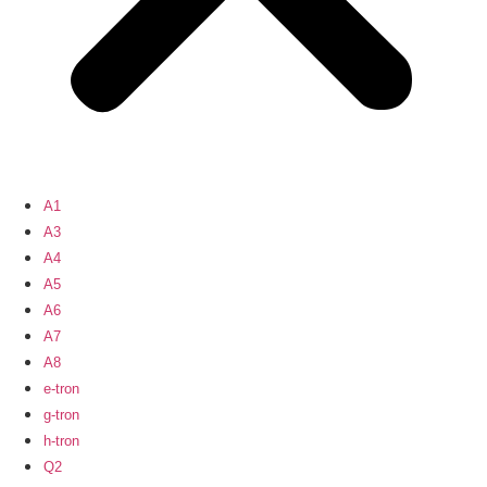
A1
A3
A4
A5
A6
A7
A8
e-tron
g-tron
h-tron
Q2