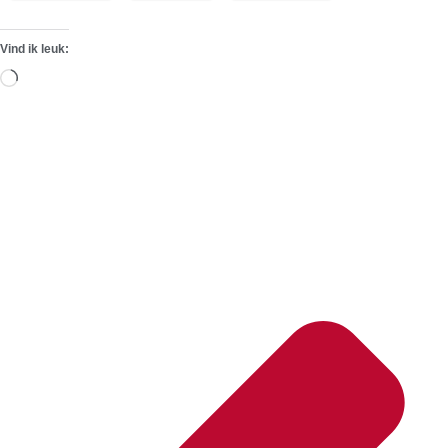
Vind ik leuk:
Aan
het
laden...