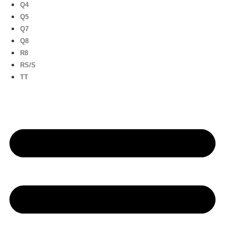
Q4
Q5
Q7
Q8
R8
RS/S
TT