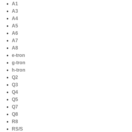
Ga
A1
naar
A3
de
A4
inhoud
A5
A6
A7
A8
e-tron
g-tron
h-tron
Q2
Q3
Q4
Q5
Q7
Q8
R8
RS/S