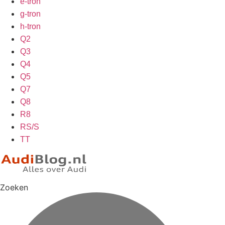
e-tron
g-tron
h-tron
Q2
Q3
Q4
Q5
Q7
Q8
R8
RS/S
TT
Zoeken