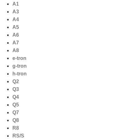
Ga
A1
naar
A3
de
A4
inhoud
A5
A6
A7
A8
e-tron
g-tron
h-tron
Q2
Q3
Q4
Q5
Q7
Q8
R8
RS/S