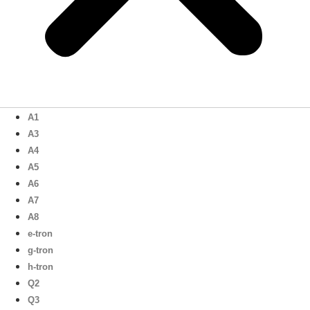
A1
A3
A4
A5
A6
A7
A8
e-tron
g-tron
h-tron
Q2
Q3