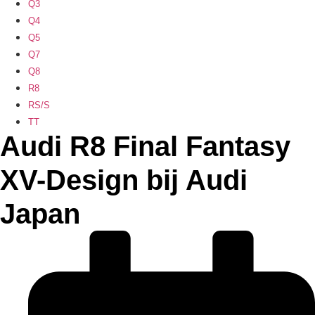
Q3
Q4
Q5
Q7
Q8
R8
RS/S
TT
Audi R8 Final Fantasy
XV-Design bij Audi
Japan