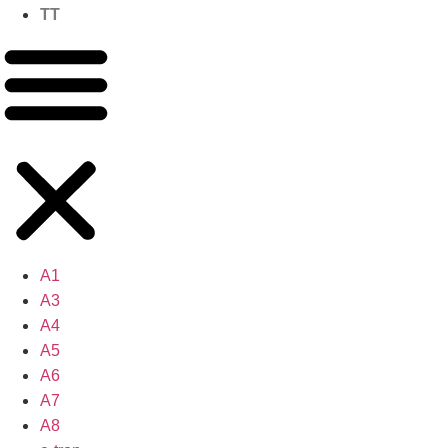
TT
A1
A3
A4
A5
A6
A7
A8