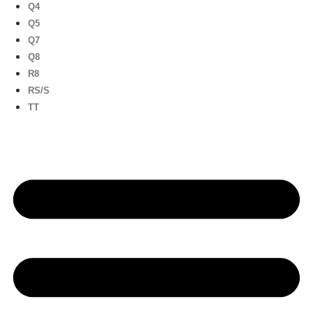
Q4
Q5
Q7
Q8
R8
RS/S
TT