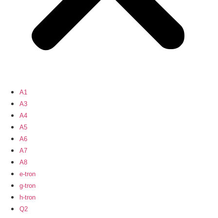
A1
A3
A4
A5
A6
A7
A8
e-tron
g-tron
h-tron
Q2