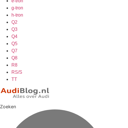
e-tron
g-tron
h-tron
Q2
Q3
Q4
Q5
Q7
Q8
R8
RS/S
TT
Zoeken