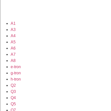
A1
A3
A4
A5
A6
A7
A8
e-tron
g-tron
h-tron
Q2
Q3
Q4
Q5
Q7