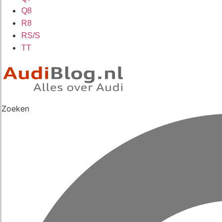
Q8
R8
RS/S
TT
Zoeken