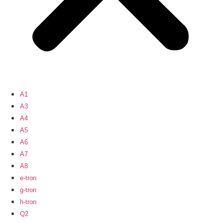
A1
A3
A4
A5
A6
A7
A8
e-tron
g-tron
h-tron
Q2