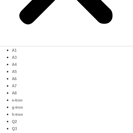
A1
A3
A4
A5
A6
A7
A8
e-tron
g-tron
h-tron
Q2
Q3