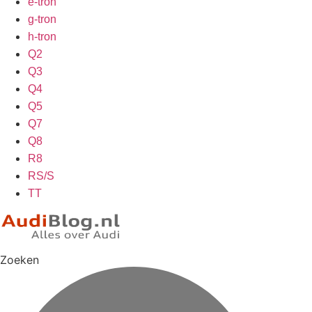
e-tron
g-tron
h-tron
Q2
Q3
Q4
Q5
Q7
Q8
R8
RS/S
TT
Zoeken