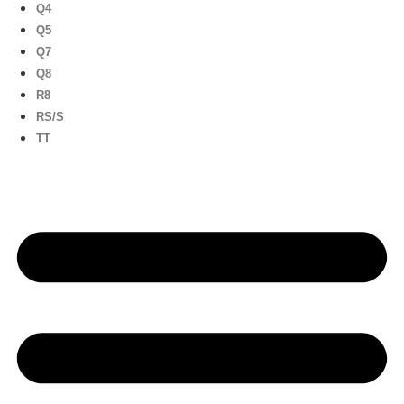
Q4
Q5
Q7
Q8
R8
RS/S
TT