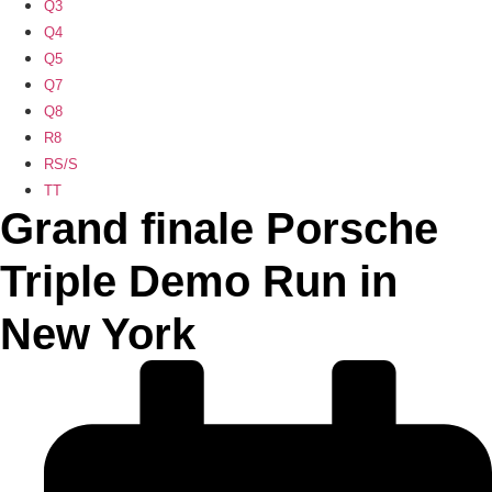
Q3
Q4
Q5
Q7
Q8
R8
RS/S
TT
Grand finale Porsche
Triple Demo Run in
New York