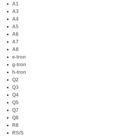
Ga
A1
naar
A3
de
A4
inhoud
A5
A6
A7
A8
e-tron
g-tron
h-tron
Q2
Q3
Q4
Q5
Q7
Q8
R8
RS/S