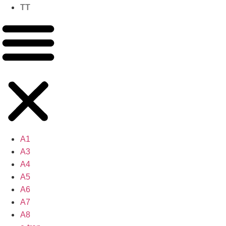
TT
A1
A3
A4
A5
A6
A7
A8