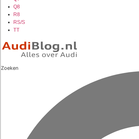
Q8
R8
RS/S
TT
Zoeken