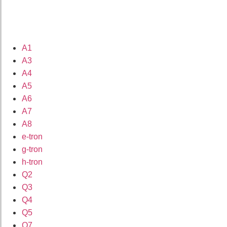
A1
A3
A4
A5
A6
A7
A8
e-tron
g-tron
h-tron
Q2
Q3
Q4
Q5
Q7