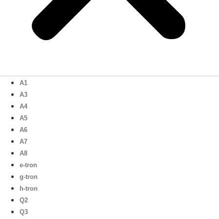
A1
A3
A4
A5
A6
A7
A8
e-tron
g-tron
h-tron
Q2
Q3