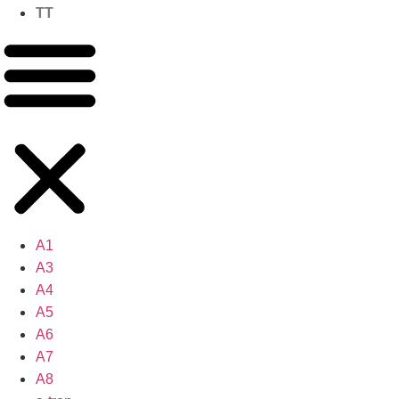
TT
A1
A3
A4
A5
A6
A7
A8