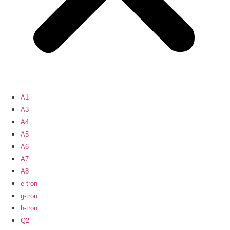
A1
A3
A4
A5
A6
A7
A8
e-tron
g-tron
h-tron
Q2