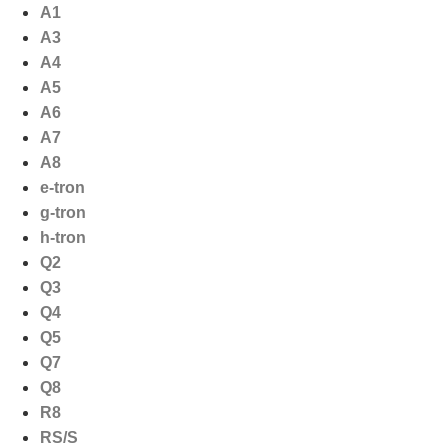
Ga
A1
naar
A3
de
A4
inhoud
A5
A6
A7
A8
e-tron
g-tron
h-tron
Q2
Q3
Q4
Q5
Q7
Q8
R8
RS/S