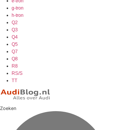
e-tron
g-tron
h-tron
Q2
Q3
Q4
Q5
Q7
Q8
R8
RS/S
TT
Zoeken