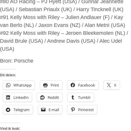
#80 AO Racing – PJ Hyett (USA) / Gunnar Jeannette
(USA) / Sebastian Priaulx (UK) / Harry Tincknell (UK)
#91 Kelly Moss with Riley – Julien Andlauer (F) / Kay
van Berlo (NL) / Jaxon Evans (NZ) / Alan Metni (USA)
#92 Kelly Moss with Riley – Jeroen Bleekemolen (NL) /
David Brule (USA) / Andrew Davis (USA) / Alec Udel
(USA)
Bron: Porsche
Dit delen:
WhatsApp
Print
Facebook
X
LinkedIn
Reddit
Tumblr
Telegram
E-mail
Pinterest
Vind ik leuk: