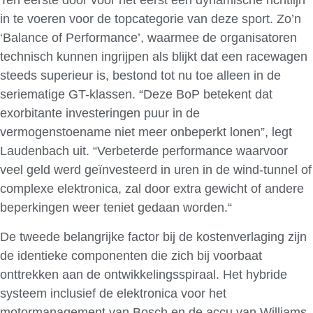
Ten eerste door voor het eerst een dynamische richtlijn
in te voeren voor de topcategorie van deze sport. Zo’n
‘Balance of Performance’, waarmee de organisatoren
technisch kunnen ingrijpen als blijkt dat een racewagen
steeds superieur is, bestond tot nu toe alleen in de
seriematige GT-klassen. “Deze BoP betekent dat
exorbitante investeringen puur in de
vermogenstoename niet meer onbeperkt lonen”, legt
Laudenbach uit. “Verbeterde performance waarvoor
veel geld werd geïnvesteerd in uren in de wind-tunnel of
complexe elektronica, zal door extra gewicht of andere
beperkingen weer teniet gedaan worden.“
De tweede belangrijke factor bij de kostenverlaging zijn
de identieke componenten die zich bij voorbaat
onttrekken aan de ontwikkelingsspiraal. Het hybride
systeem inclusief de elektronica voor het
motormanagement van Bosch en de accu van Williams