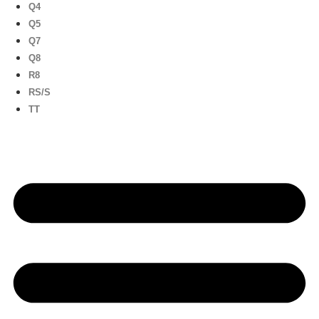
Q4
Q5
Q7
Q8
R8
RS/S
TT