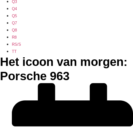
Q3
Q4
Q5
Q7
Q8
R8
RS/S
TT
Het icoon van morgen:
Porsche 963