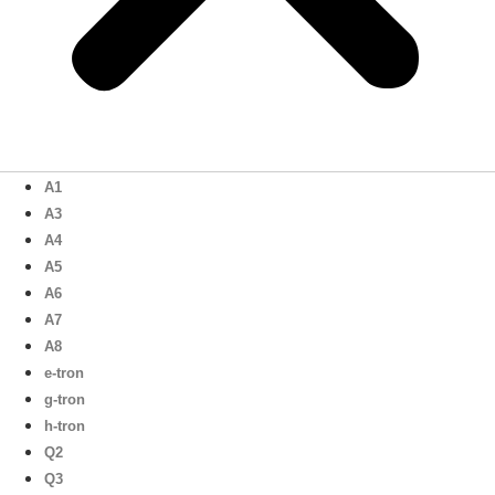
A1
A3
A4
A5
A6
A7
A8
e-tron
g-tron
h-tron
Q2
Q3