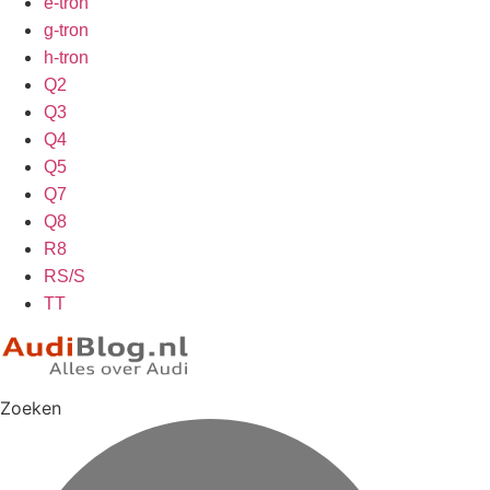
e-tron
g-tron
h-tron
Q2
Q3
Q4
Q5
Q7
Q8
R8
RS/S
TT
Zoeken