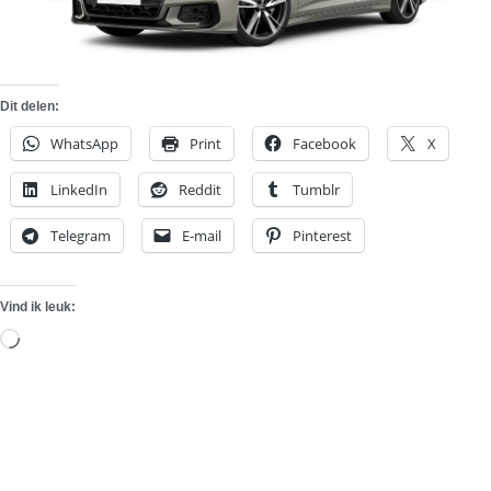
Dit delen:
WhatsApp
Print
Facebook
X
LinkedIn
Reddit
Tumblr
Telegram
E-mail
Pinterest
Vind ik leuk:
Aan
het
laden...