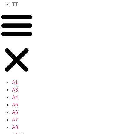
TT
A1
A3
A4
A5
A6
A7
A8