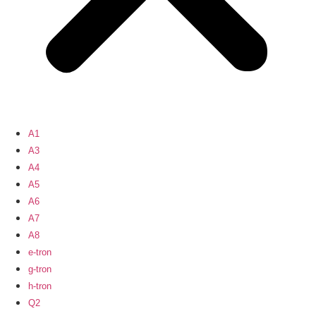
A1
A3
A4
A5
A6
A7
A8
e-tron
g-tron
h-tron
Q2