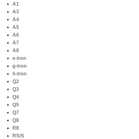
Ga
A1
naar
A3
de
A4
inhoud
A5
A6
A7
A8
e-tron
g-tron
h-tron
Q2
Q3
Q4
Q5
Q7
Q8
R8
RS/S