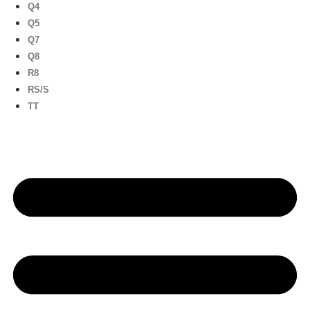
Q4
Q5
Q7
Q8
R8
RS/S
TT