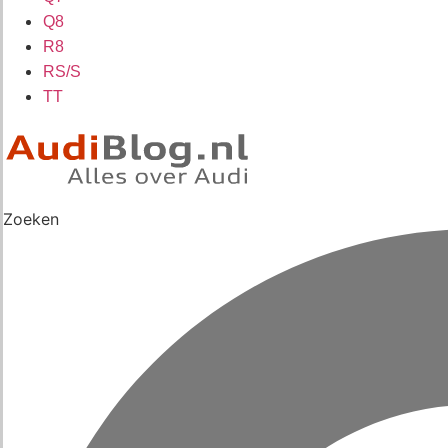
Q8
R8
RS/S
TT
Zoeken