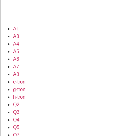
A1
A3
A4
A5
A6
A7
A8
e-tron
g-tron
h-tron
Q2
Q3
Q4
Q5
Q7