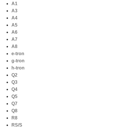
Ga
A1
naar
A3
de
A4
inhoud
A5
A6
A7
A8
e-tron
g-tron
h-tron
Q2
Q3
Q4
Q5
Q7
Q8
R8
RS/S