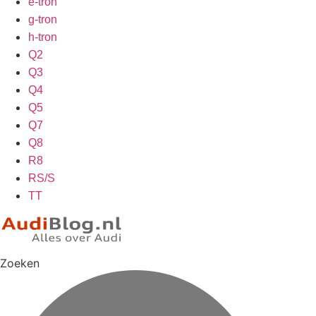
e-tron
g-tron
h-tron
Q2
Q3
Q4
Q5
Q7
Q8
R8
RS/S
TT
Zoeken