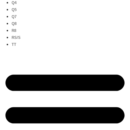
Q4
Q5
Q7
Q8
R8
RS/S
TT