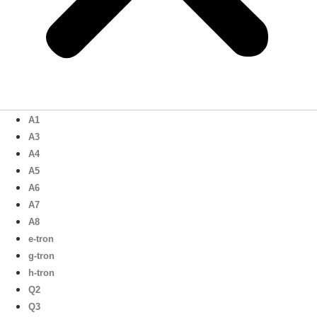
A1
A3
A4
A5
A6
A7
A8
e-tron
g-tron
h-tron
Q2
Q3