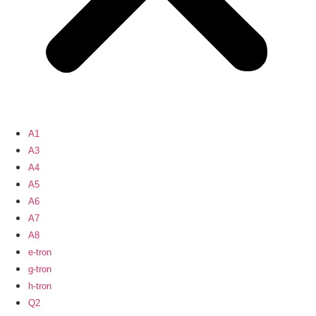
A1
A3
A4
A5
A6
A7
A8
e-tron
g-tron
h-tron
Q2