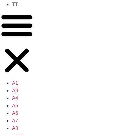
TT
A1
A3
A4
A5
A6
A7
A8