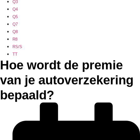
Q3
Q4
Q5
Q7
Q8
R8
RS/S
TT
Hoe wordt de premie
van je autoverzekering
bepaald?