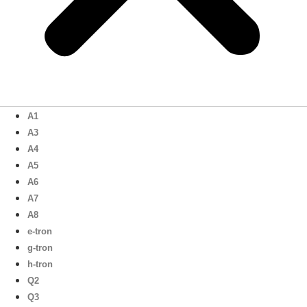
A1
A3
A4
A5
A6
A7
A8
e-tron
g-tron
h-tron
Q2
Q3