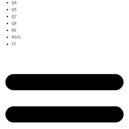
Q4
Q5
Q7
Q8
R8
RS/S
TT