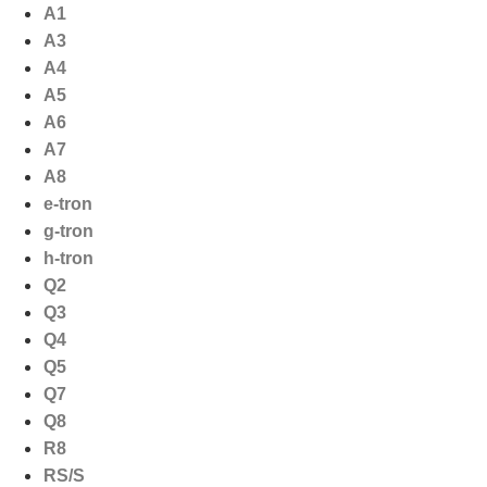
Ga
A1
naar
A3
de
A4
inhoud
A5
A6
A7
A8
e-tron
g-tron
h-tron
Q2
Q3
Q4
Q5
Q7
Q8
R8
RS/S