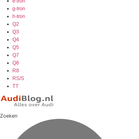
e-tron
g-tron
h-tron
Q2
Q3
Q4
Q5
Q7
Q8
R8
RS/S
TT
Zoeken