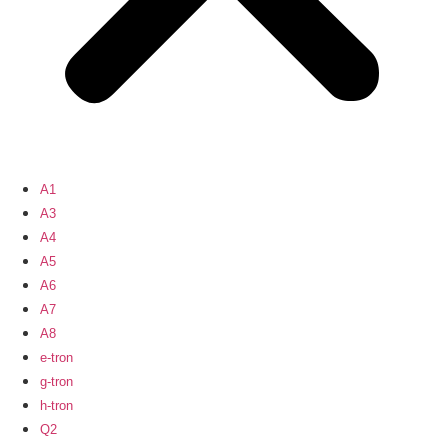
A1
A3
A4
A5
A6
A7
A8
e-tron
g-tron
h-tron
Q2