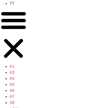
TT
A1
A3
A4
A5
A6
A7
A8