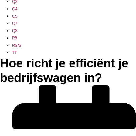
Q3
Q4
Q5
Q7
Q8
R8
RS/S
TT
Hoe richt je efficiënt je
bedrijfswagen in?