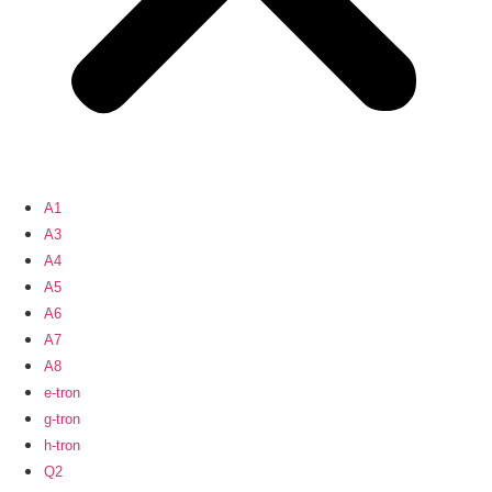
A1
A3
A4
A5
A6
A7
A8
e-tron
g-tron
h-tron
Q2