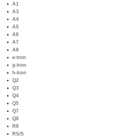
Ga
A1
naar
A3
de
A4
inhoud
A5
A6
A7
A8
e-tron
g-tron
h-tron
Q2
Q3
Q4
Q5
Q7
Q8
R8
RS/S