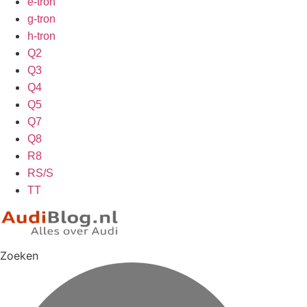
e-tron
g-tron
h-tron
Q2
Q3
Q4
Q5
Q7
Q8
R8
RS/S
TT
Zoeken