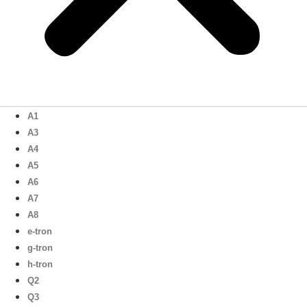
A1
A3
A4
A5
A6
A7
A8
e-tron
g-tron
h-tron
Q2
Q3