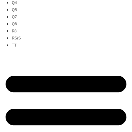
Q4
Q5
Q7
Q8
R8
RS/S
TT