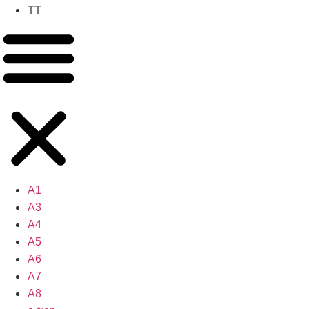
TT
A1
A3
A4
A5
A6
A7
A8