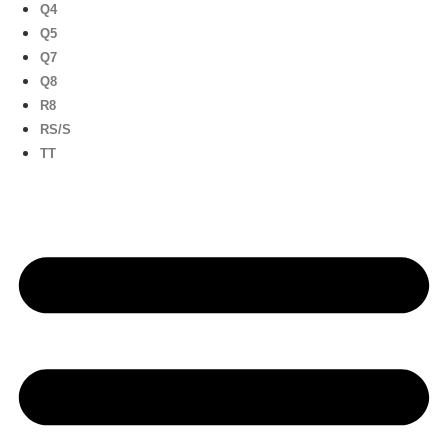
Q4
Q5
Q7
Q8
R8
RS/S
TT