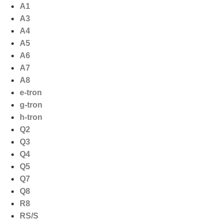
Ga
A1
naar
A3
de
A4
inhoud
A5
A6
A7
A8
e-tron
g-tron
h-tron
Q2
Q3
Q4
Q5
Q7
Q8
R8
RS/S