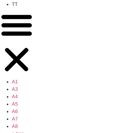
TT
A1
A3
A4
A5
A6
A7
A8