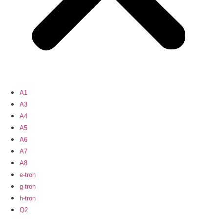
A1
A3
A4
A5
A6
A7
A8
e-tron
g-tron
h-tron
Q2