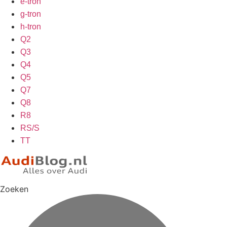
e-tron
g-tron
h-tron
Q2
Q3
Q4
Q5
Q7
Q8
R8
RS/S
TT
Zoeken