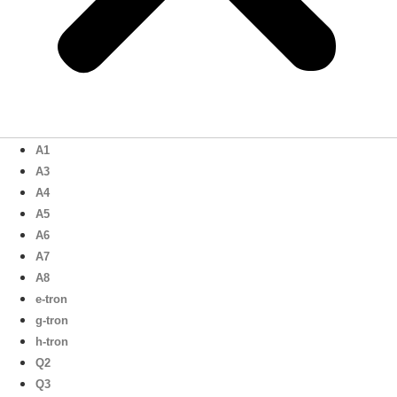
A1
A3
A4
A5
A6
A7
A8
e-tron
g-tron
h-tron
Q2
Q3