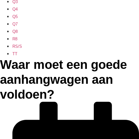
Q3
Q4
Q5
Q7
Q8
R8
RS/S
TT
Waar moet een goede
aanhangwagen aan
voldoen?