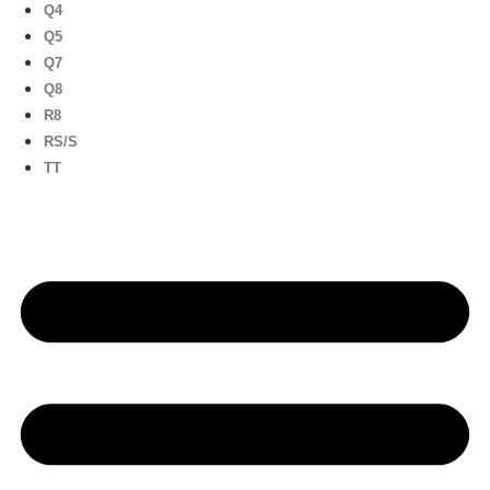
Q4
Q5
Q7
Q8
R8
RS/S
TT