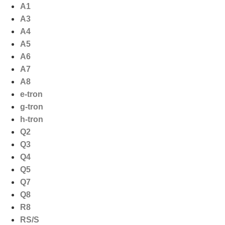
Ga
A1
naar
A3
de
A4
inhoud
A5
A6
A7
A8
e-tron
g-tron
h-tron
Q2
Q3
Q4
Q5
Q7
Q8
R8
RS/S