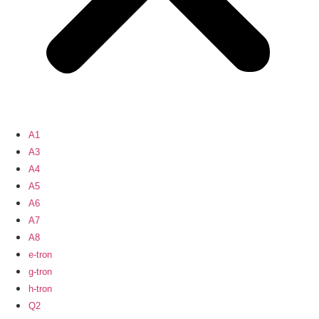
A1
A3
A4
A5
A6
A7
A8
e-tron
g-tron
h-tron
Q2