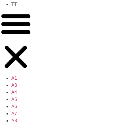
TT
A1
A3
A4
A5
A6
A7
A8