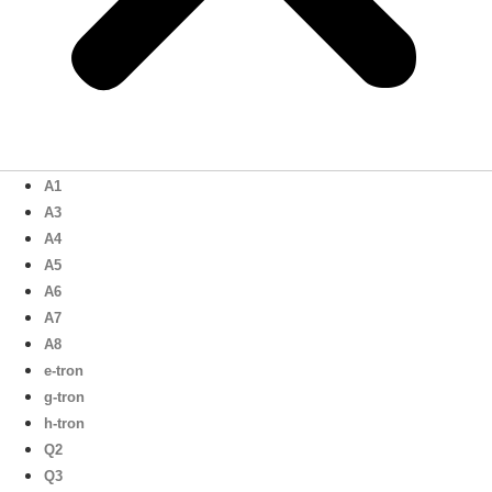
A1
A3
A4
A5
A6
A7
A8
e-tron
g-tron
h-tron
Q2
Q3