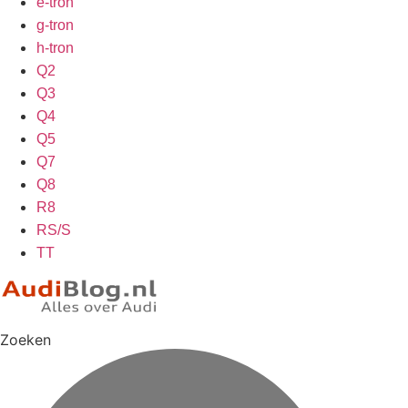
e-tron
g-tron
h-tron
Q2
Q3
Q4
Q5
Q7
Q8
R8
RS/S
TT
Zoeken