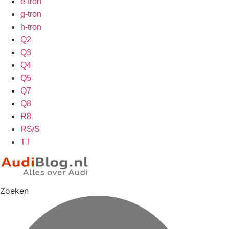
e-tron
g-tron
h-tron
Q2
Q3
Q4
Q5
Q7
Q8
R8
RS/S
TT
Zoeken