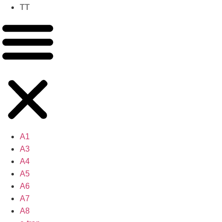
TT
A1
A3
A4
A5
A6
A7
A8