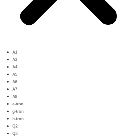
A1
A3
A4
A5
A6
A7
A8
e-tron
g-tron
h-tron
Q2
Q3