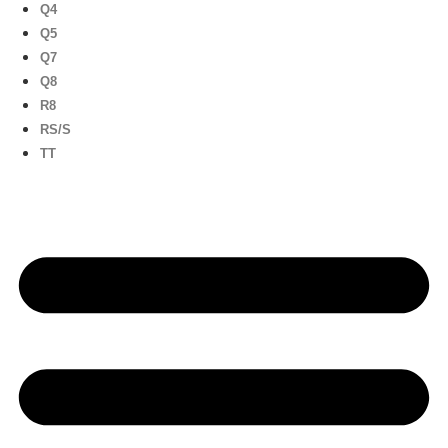
Q4
Q5
Q7
Q8
R8
RS/S
TT