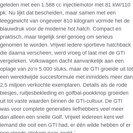
geleden met een 1.588 cc injectiemotor met 81 kW/110
pk. Nu lijkt dat bescheiden, maar samen met een
leeggewicht van ongeveer 810 kilogram vormde het de
blauwdruk voor de moderne
hot hatch
. Compact en
praktisch, maar tegelijk snel genoeg om serieus
genomen te worden. Vrijwel iedere sportieve hatchback
die daarna verscheen, werd vroeg of laat met de GTI
vergeleken. Volkswagen dacht aanvankelijk aan een
oplage van zo’n 5.000 stuks, maar de GTI groeide uit tot
een wereldwijde succesformule met inmiddels meer dan
2,5 miljoen verkochte exemplaren. Details als de rode
biesjes, ruitjesbekleding en golfbal-pookknop groeiden
uit tot vaste waarden binnen de GTI-cultuur. De GTI
was voor complete generaties liefhebbers veel meer
dan alleen een snelle Golf. Vrijwel iedereen kent wel
iemand die ooit een GTI had, er één wilde hebben of er
nog steeds stiekem naar zoekt.`