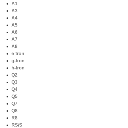
Ga
A1
naar
A3
de
A4
inhoud
A5
A6
A7
A8
e-tron
g-tron
h-tron
Q2
Q3
Q4
Q5
Q7
Q8
R8
RS/S