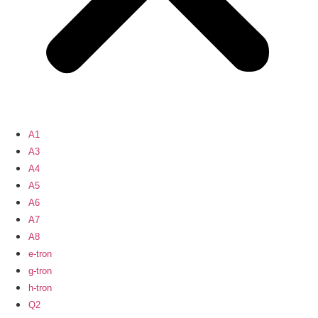
A1
A3
A4
A5
A6
A7
A8
e-tron
g-tron
h-tron
Q2