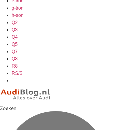
e-tron
g-tron
h-tron
Q2
Q3
Q4
Q5
Q7
Q8
R8
RS/S
TT
Zoeken