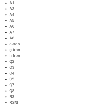
Ga
A1
naar
A3
de
A4
inhoud
A5
A6
A7
A8
e-tron
g-tron
h-tron
Q2
Q3
Q4
Q5
Q7
Q8
R8
RS/S