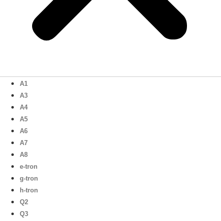
A1
A3
A4
A5
A6
A7
A8
e-tron
g-tron
h-tron
Q2
Q3