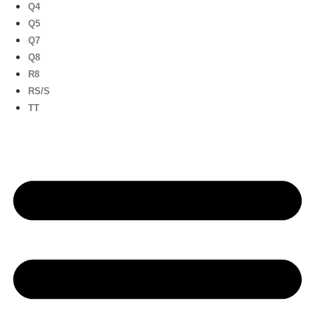
Q4
Q5
Q7
Q8
R8
RS/S
TT