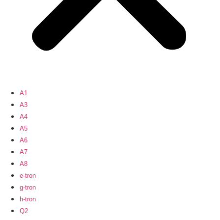
A1
A3
A4
A5
A6
A7
A8
e-tron
g-tron
h-tron
Q2