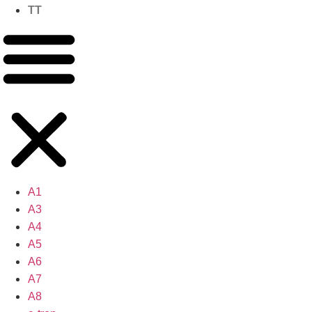
TT
A1
A3
A4
A5
A6
A7
A8