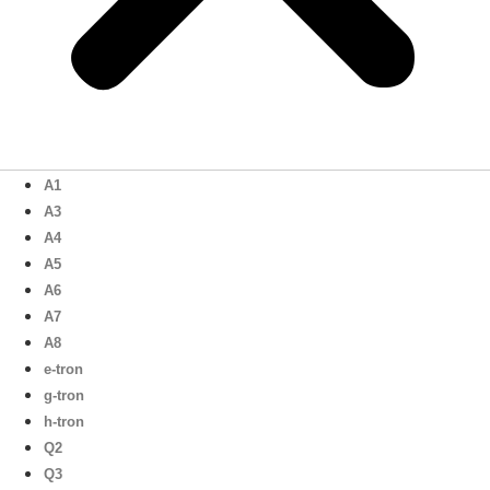
A1
A3
A4
A5
A6
A7
A8
e-tron
g-tron
h-tron
Q2
Q3