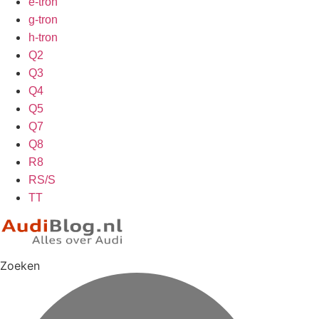
e-tron
g-tron
h-tron
Q2
Q3
Q4
Q5
Q7
Q8
R8
RS/S
TT
Zoeken