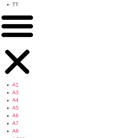
TT
A1
A3
A4
A5
A6
A7
A8