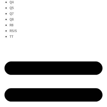
Q4
Q5
Q7
Q8
R8
RS/S
TT