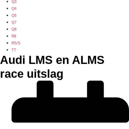
Q3
Q4
Q5
Q7
Q8
R8
RS/S
TT
Audi LMS en ALMS
race uitslag