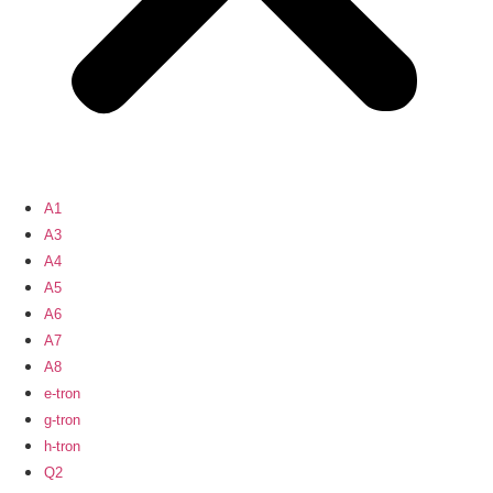
A1
A3
A4
A5
A6
A7
A8
e-tron
g-tron
h-tron
Q2