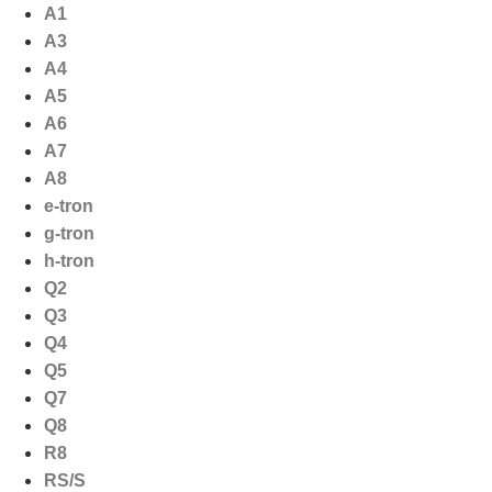
Ga
A1
naar
A3
de
A4
inhoud
A5
A6
A7
A8
e-tron
g-tron
h-tron
Q2
Q3
Q4
Q5
Q7
Q8
R8
RS/S