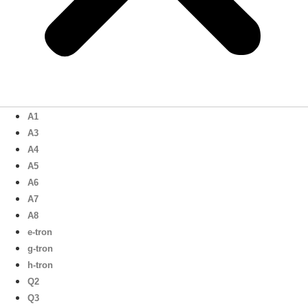
A1
A3
A4
A5
A6
A7
A8
e-tron
g-tron
h-tron
Q2
Q3