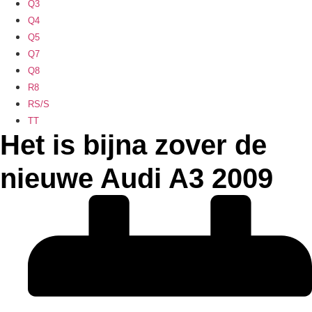
Q3
Q4
Q5
Q7
Q8
R8
RS/S
TT
Het is bijna zover de
nieuwe Audi A3 2009