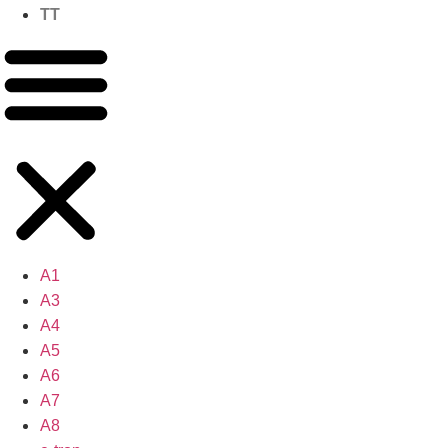
TT
A1
A3
A4
A5
A6
A7
A8