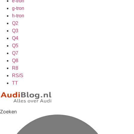
e-tron
g-tron
h-tron
Q2
Q3
Q4
Q5
Q7
Q8
R8
RS/S
TT
Zoeken