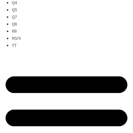
Q4
Q5
Q7
Q8
R8
RS/S
TT