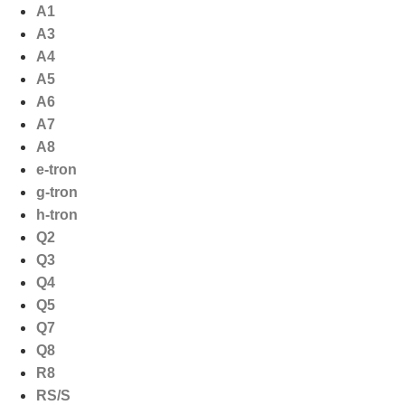
Ga
A1
naar
A3
de
A4
inhoud
A5
A6
A7
A8
e-tron
g-tron
h-tron
Q2
Q3
Q4
Q5
Q7
Q8
R8
RS/S