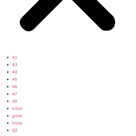
A1
A3
A4
A5
A6
A7
A8
e-tron
g-tron
h-tron
Q2