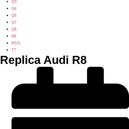
Q3
Q4
Q5
Q7
Q8
R8
RS/S
TT
Replica Audi R8