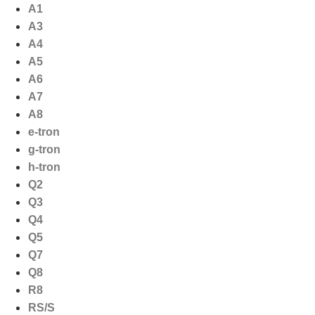
Ga
A1
naar
A3
de
A4
inhoud
A5
A6
A7
A8
e-tron
g-tron
h-tron
Q2
Q3
Q4
Q5
Q7
Q8
R8
RS/S