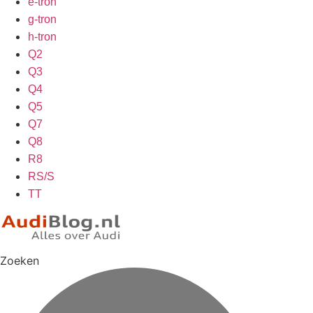
e-tron
g-tron
h-tron
Q2
Q3
Q4
Q5
Q7
Q8
R8
RS/S
TT
Zoeken