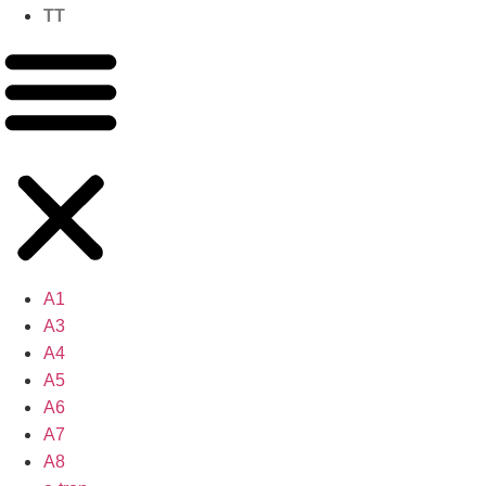
TT
A1
A3
A4
A5
A6
A7
A8