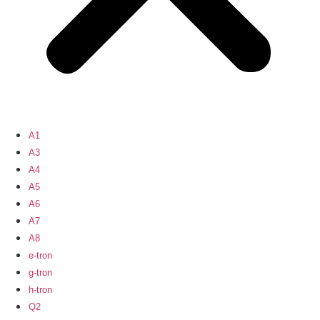
A1
A3
A4
A5
A6
A7
A8
e-tron
g-tron
h-tron
Q2