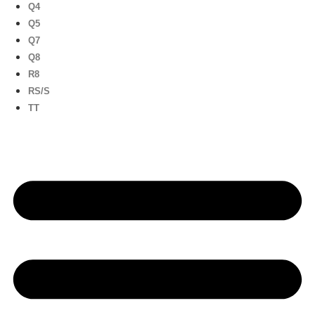
Q4
Q5
Q7
Q8
R8
RS/S
TT