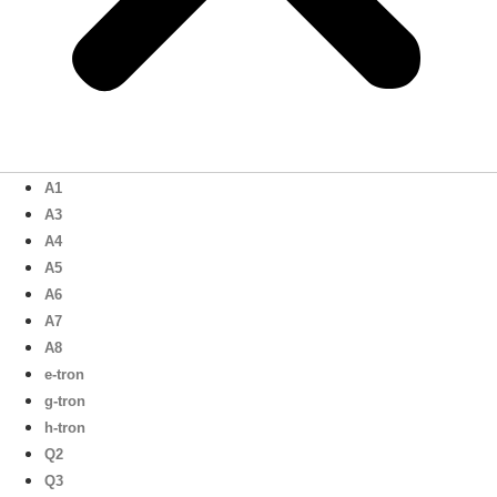
A1
A3
A4
A5
A6
A7
A8
e-tron
g-tron
h-tron
Q2
Q3