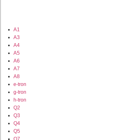
A1
A3
A4
A5
A6
A7
A8
e-tron
g-tron
h-tron
Q2
Q3
Q4
Q5
Q7