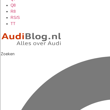
Q8
R8
RS/S
TT
Zoeken