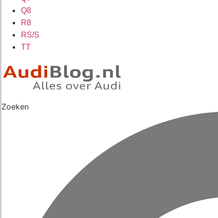
Q8
R8
RS/S
TT
Zoeken