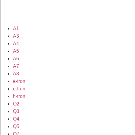
A1
A3
A4
A5
A6
A7
A8
e-tron
g-tron
h-tron
Q2
Q3
Q4
Q5
Q7