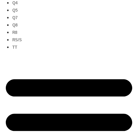
Q4
Q5
Q7
Q8
R8
RS/S
TT