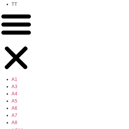
TT
A1
A3
A4
A5
A6
A7
A8