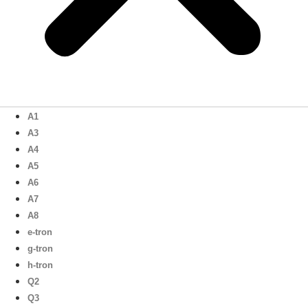
A1
A3
A4
A5
A6
A7
A8
e-tron
g-tron
h-tron
Q2
Q3