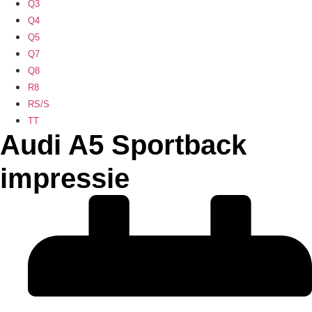
Q3
Q4
Q5
Q7
Q8
R8
RS/S
TT
Audi A5 Sportback
impressie