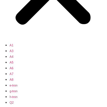
A1
A3
A4
A5
A6
A7
A8
e-tron
g-tron
h-tron
Q2