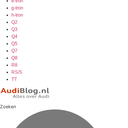
e-tron
g-tron
h-tron
Q2
Q3
Q4
Q5
Q7
Q8
R8
RS/S
TT
Zoeken