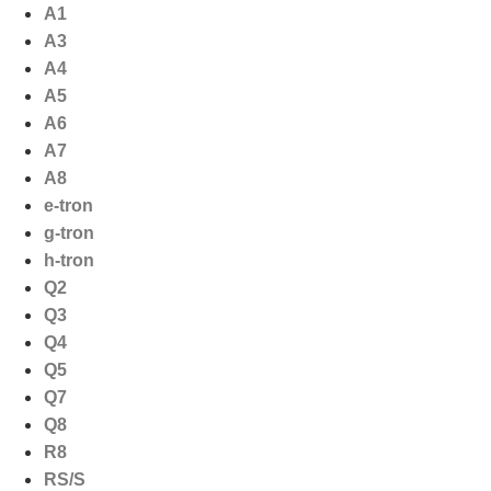
Ga
A1
naar
A3
de
A4
inhoud
A5
A6
A7
A8
e-tron
g-tron
h-tron
Q2
Q3
Q4
Q5
Q7
Q8
R8
RS/S