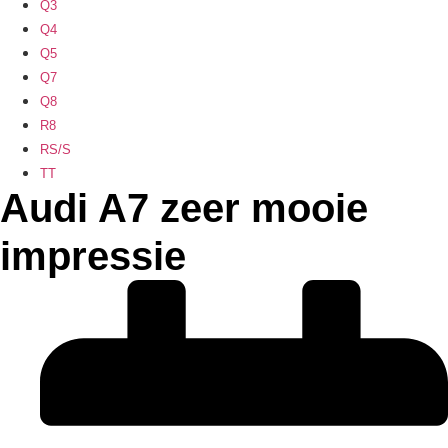
Q3
Q4
Q5
Q7
Q8
R8
RS/S
TT
Audi A7 zeer mooie
impressie