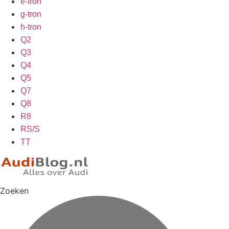
e-tron
g-tron
h-tron
Q2
Q3
Q4
Q5
Q7
Q8
R8
RS/S
TT
Zoeken