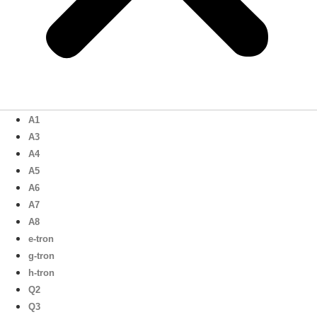
A1
A3
A4
A5
A6
A7
A8
e-tron
g-tron
h-tron
Q2
Q3