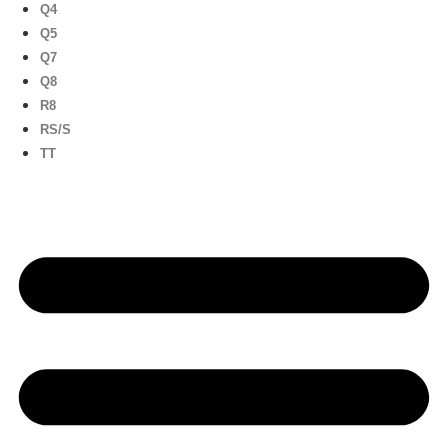
Q4
Q5
Q7
Q8
R8
RS/S
TT