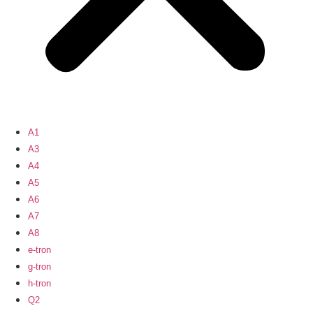
A1
A3
A4
A5
A6
A7
A8
e-tron
g-tron
h-tron
Q2