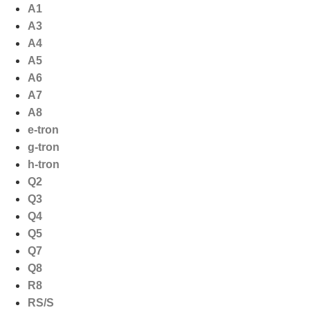
Ga
A1
naar
A3
de
A4
inhoud
A5
A6
A7
A8
e-tron
g-tron
h-tron
Q2
Q3
Q4
Q5
Q7
Q8
R8
RS/S