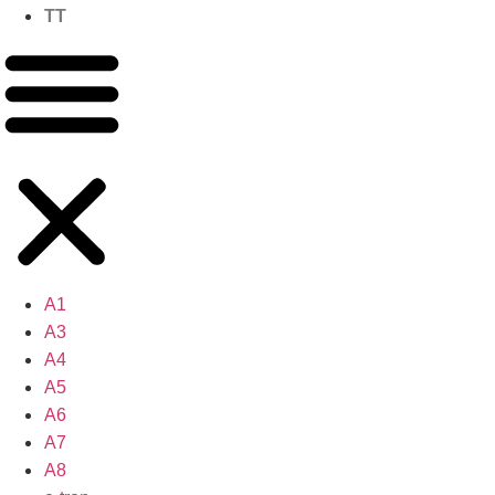
TT
A1
A3
A4
A5
A6
A7
A8