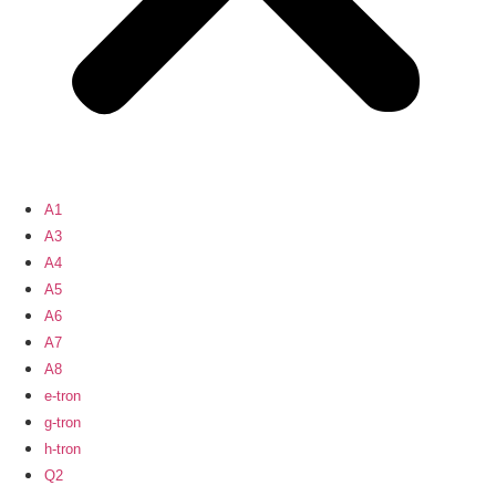
A1
A3
A4
A5
A6
A7
A8
e-tron
g-tron
h-tron
Q2