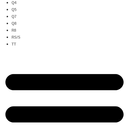
Q4
Q5
Q7
Q8
R8
RS/S
TT