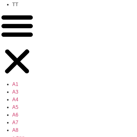
TT
A1
A3
A4
A5
A6
A7
A8