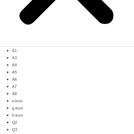
A1
A3
A4
A5
A6
A7
A8
e-tron
g-tron
h-tron
Q2
Q3