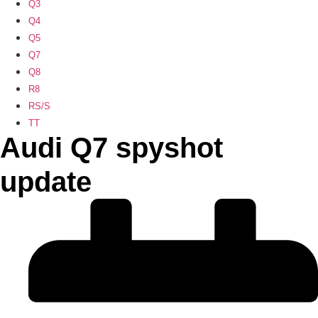
Q3
Q4
Q5
Q7
Q8
R8
RS/S
TT
Audi Q7 spyshot
update