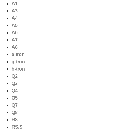
Ga
A1
naar
A3
de
A4
inhoud
A5
A6
A7
A8
e-tron
g-tron
h-tron
Q2
Q3
Q4
Q5
Q7
Q8
R8
RS/S