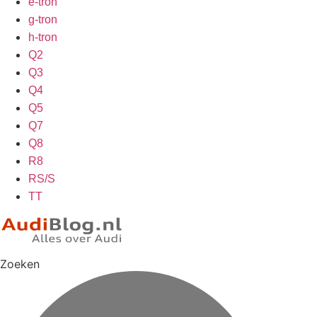
e-tron
g-tron
h-tron
Q2
Q3
Q4
Q5
Q7
Q8
R8
RS/S
TT
Zoeken