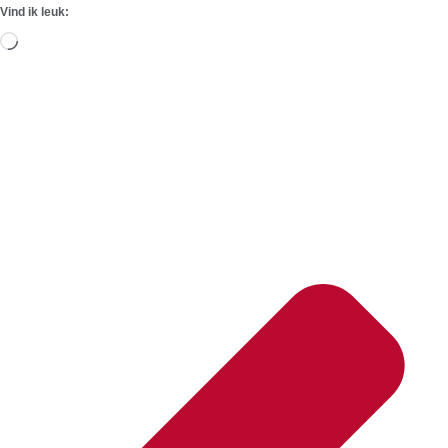
Vind ik leuk:
Aan
het
laden...