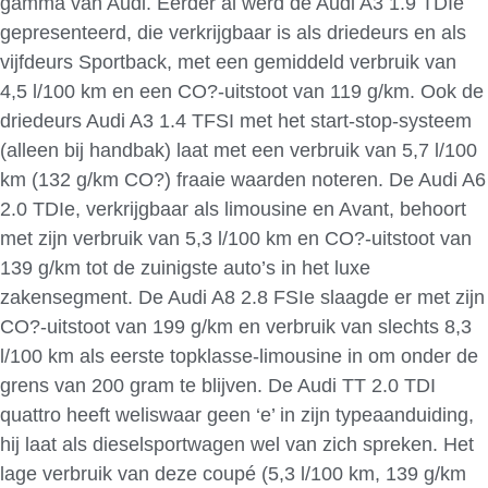
gamma van Audi. Eerder al werd de Audi A3 1.9 TDIe
gepresenteerd, die verkrijgbaar is als driedeurs en als
vijfdeurs Sportback, met een gemiddeld verbruik van
4,5 l/100 km en een CO?-uitstoot van 119 g/km. Ook de
driedeurs Audi A3 1.4 TFSI met het start-stop-systeem
(alleen bij handbak) laat met een verbruik van 5,7 l/100
km (132 g/km CO?) fraaie waarden noteren. De Audi A6
2.0 TDIe, verkrijgbaar als limousine en Avant, behoort
met zijn verbruik van 5,3 l/100 km en CO?-uitstoot van
139 g/km tot de zuinigste auto’s in het luxe
zakensegment. De Audi A8 2.8 FSIe slaagde er met zijn
CO?-uitstoot van 199 g/km en verbruik van slechts 8,3
l/100 km als eerste topklasse-limousine in om onder de
grens van 200 gram te blijven. De Audi TT 2.0 TDI
quattro heeft weliswaar geen ‘e’ in zijn typeaanduiding,
hij laat als dieselsportwagen wel van zich spreken. Het
lage verbruik van deze coupé (5,3 l/100 km, 139 g/km