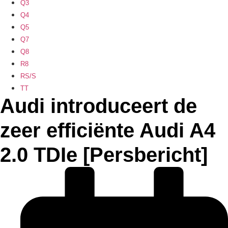
Q3
Q4
Q5
Q7
Q8
R8
RS/S
TT
Audi introduceert de
zeer efficiënte Audi A4
2.0 TDIe [Persbericht]