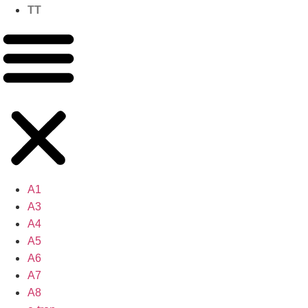
TT
A1
A3
A4
A5
A6
A7
A8