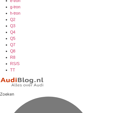
e-tron
g-tron
h-tron
Q2
Q3
Q4
Q5
Q7
Q8
R8
RS/S
TT
Zoeken