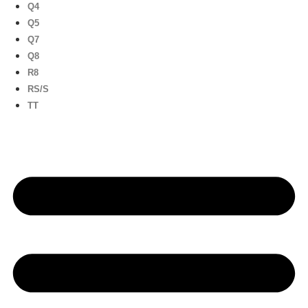
Q4
Q5
Q7
Q8
R8
RS/S
TT