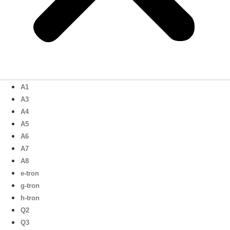
A1
A3
A4
A5
A6
A7
A8
e-tron
g-tron
h-tron
Q2
Q3