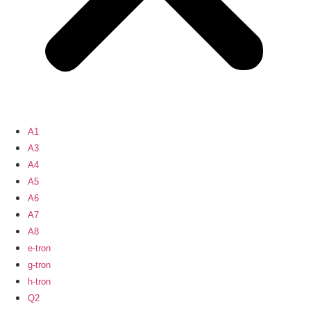
A1
A3
A4
A5
A6
A7
A8
e-tron
g-tron
h-tron
Q2