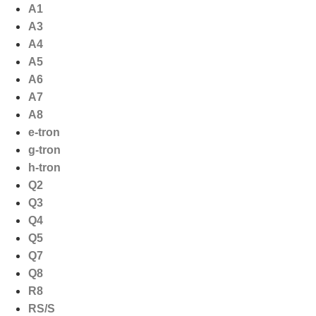
Ga
A1
naar
A3
de
A4
inhoud
A5
A6
A7
A8
e-tron
g-tron
h-tron
Q2
Q3
Q4
Q5
Q7
Q8
R8
RS/S