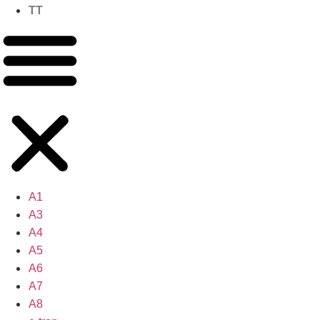
TT
A1
A3
A4
A5
A6
A7
A8