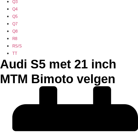
Q3
Q4
Q5
Q7
Q8
R8
RS/S
TT
Audi S5 met 21 inch
MTM Bimoto velgen