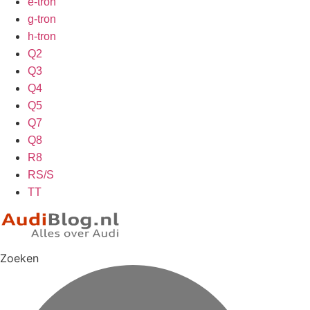
e-tron
g-tron
h-tron
Q2
Q3
Q4
Q5
Q7
Q8
R8
RS/S
TT
Zoeken