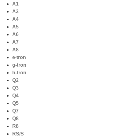
Ga
A1
naar
A3
de
A4
inhoud
A5
A6
A7
A8
e-tron
g-tron
h-tron
Q2
Q3
Q4
Q5
Q7
Q8
R8
RS/S