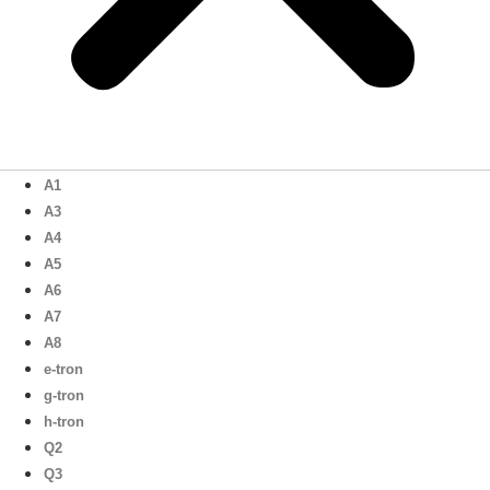
A1
A3
A4
A5
A6
A7
A8
e-tron
g-tron
h-tron
Q2
Q3