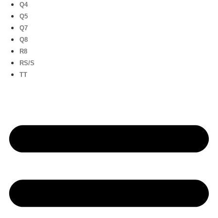
Q4
Q5
Q7
Q8
R8
RS/S
TT