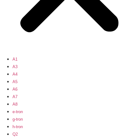
A1
A3
A4
A5
A6
A7
A8
e-tron
g-tron
h-tron
Q2